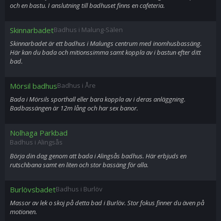
och en bastu. I anslutning till badhuset finns en cafeteria.
Skinnarbadet
Badhus i Malung-Sälen
Skinnarbadet är ett badhus i Malungs centrum med inomhusbassäng.
Här kan du bada och mitionssimma samt koppla av i bastun efter ditt
bad.
Mörsil badhus
Badhus i Åre
Bada i Mörsils sporthall eller bara koppla av i deras anläggning.
Badbassängen är 12m lång och har sex banor.
Nolhaga Parkbad
Badhus i Alingsås
Börja din dag genom att bada i Alingsås badhus. Här erbjuds en
rutschbana samt en liten och stor bassäng för alla.
Burlövsbadet
Badhus i Burlöv
Massor av lek o skoj på detta bad i Burlöv. Stor fokus finner du även på
motionen.