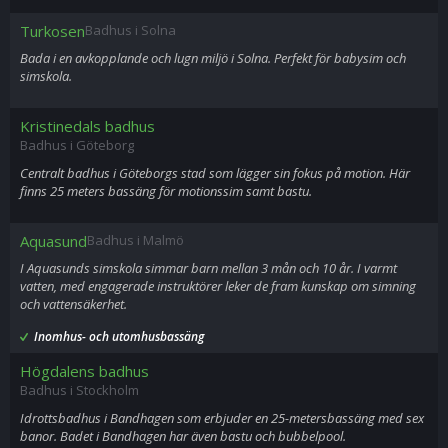
Turkosen
Badhus i Solna
Bada i en avkopplande och lugn miljö i Solna. Perfekt för babysim och
simskola.
Kristinedals badhus
Badhus i Göteborg
Centralt badhus i Göteborgs stad som lägger sin fokus på motion. Här
finns 25 meters bassäng för motionssim samt bastu.
Aquasund
Badhus i Malmö
I Aquasunds simskola simmar barn mellan 3 mån och 10 år. I varmt
vatten, med engagerade instruktörer leker de fram kunskap om simning
och vattensäkerhet.
Inomhus- och utomhusbassäng
Högdalens badhus
Badhus i Stockholm
Idrottsbadhus i Bandhagen som erbjuder en 25-metersbassäng med sex
banor. Badet i Bandhagen har även bastu och bubbelpool.