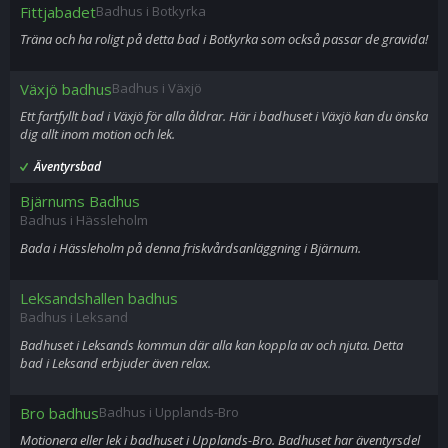
Fittjabadet
Badhus i Botkyrka
Träna och ha roligt på detta bad i Botkyrka som också passar de gravida!
Växjö badhus
Badhus i Växjö
Ett fartfyllt bad i Växjö för alla åldrar. Här i badhuset i Växjö kan du önska
dig allt inom motion och lek.
Äventyrsbad
Bjärnums Badhus
Badhus i Hässleholm
Bada i Hässleholm på denna friskvårdsanläggning i Bjärnum.
Leksandshallen badhus
Badhus i Leksand
Badhuset i Leksands kommun där alla kan koppla av och njuta. Detta
bad i Leksand erbjuder även relax.
Bro badhus
Badhus i Upplands-Bro
Motionera eller lek i badhuset i Upplands-Bro. Badhuset har äventyrsdel