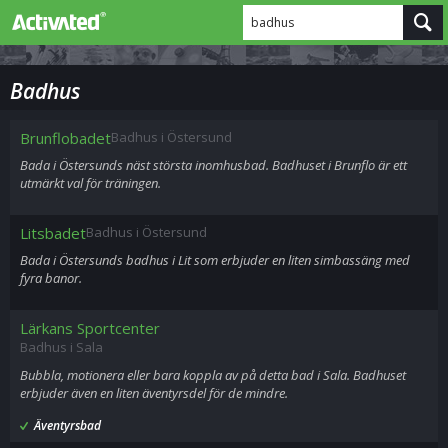
badhus
Badhus
Brunflobadet
Badhus i Östersund
Bada i Östersunds näst största inomhusbad. Badhuset i Brunflo är ett
utmärkt val för träningen.
Litsbadet
Badhus i Östersund
Bada i Östersunds badhus i Lit som erbjuder en liten simbassäng med
fyra banor.
Lärkans Sportcenter
Badhus i Sala
Bubbla, motionera eller bara koppla av på detta bad i Sala. Badhuset
erbjuder även en liten äventyrsdel för de mindre.
Äventyrsbad