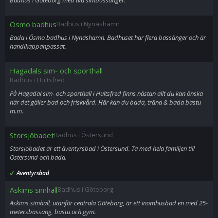
Badhus i Göteborg med två simbassänger.
Ösmo badhus
Badhus i Nynäshamn
Bada i Ösmo badhus i Nynäshamn. Badhuset har flera bassänger och är
handikappanpassat.
Hagadals sim- och sporthall
Badhus i Hultsfred
På Hagadal sim- och sporthall i Hultsfred finns nästan allt du kan önska
när det gäller bad och friskvård. Här kan du bada, träna & bada bastu
m.m.
Storsjöbadet
Badhus i Östersund
Storsjöbadet är ett äventyrsbad i Östersund. Ta med hela familjen till
Östersund och bada.
Äventyrsbad
Askims simhall
Badhus i Göteborg
Askims simhall, utanför centrala Göteborg, är ett inomhusbad en med 25-
metersbassäng, bastu och gym.