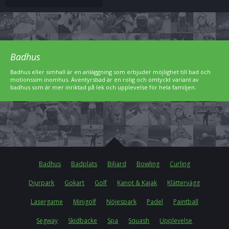
Badhus
Badhus eller simhall är en anläggning som erbjuder möjlighet till bad och
motionssim inomhus. Äventyrsbad är en rolig och omtyckt variant av
badhus som är mer inriktad på lek och upplevelse för hela familjen.
Badhus
Badplats
Biljard
Bowling
Curling
Djurpark
Gokart
Golf
Kanot & Kajak
Klättervägg
Lasergame
Minigolf
Nöjespark
Padel
Paintball
Segway
Skidbacke
Spa
Squash
Upplevelse