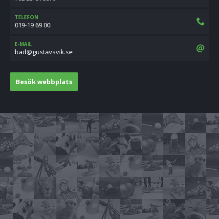
TELEFON
019-19 69 00
E-MAIL
es.kivsvatsug@dab
Besök webbplats