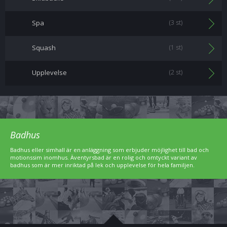
Spa
(3 st)
Squash
(1 st)
Upplevelse
(2 st)
Badhus
Badhus eller simhall är en anläggning som erbjuder möjlighet till bad och
motionssim inomhus. Äventyrsbad är en rolig och omtyckt variant av
badhus som är mer inriktad på lek och upplevelse för hela familjen.