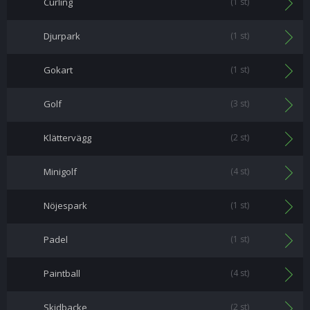
Curling
(1 st)
Djurpark
(1 st)
Gokart
(1 st)
Golf
(3 st)
Klättervägg
(2 st)
Minigolf
(4 st)
Nöjespark
(1 st)
Padel
(1 st)
Paintball
(4 st)
Skidbacke
(2 st)