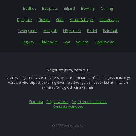
Badhus
Badplats
Biljard
Bowling
Curling
Djurpark
Gokart
Golf
Kanot & Kajak
Klättervägg
Lasergame
Minigolf
Nöjespark
Padel
Paintball
Segway
Skidbacke
Spa
Squash
Upplevelse
Något att göra, nära dig!
Vi är Sveriges roligaste aktivitetsportal. Här hittar du något att göra, nära dig!
Våra aktivitetstips sträcker sig över hela Sverige och det är lätt att hitta en
aktivitet för dig och dina vänner.
Startsida
Frågor & svar
Registrera er aktivitet
Kontakta Activated
© 2026 Activated.se