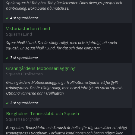
Spela squash i Täby hos Täby Racketcenter. Finns även gruppspel och
banbokning. Boka bana på matchi.se.
4 st squashbanor
Viktoriastadion i Lund
Squash i Lund
Squashhall i Lund. Det är riktigt roligt, men också jobbigt, att spela
squash. En squashhall i Lund, för dig och dina kompisar.
7 st squashbanor
Granngårdens Motionsanläggning
Squash i Trollhättan
Granngårdens Motionsanläggning i Trollhättan erbjuder ett fartfyllt
träningspass. Det är riktigt roligt, men också jobbigt, att spela squash.
Utmana vännerna här i Trollhättan.
2 st squashbanor
Borgholms Tennisklubb och Squash
Squash i Borgholm
Borgholms Tennisklubb och Squash är hallen för dig som söker ett riktigt
träningspass i Borgholm. Förbättra konditionen och bränn några kilon