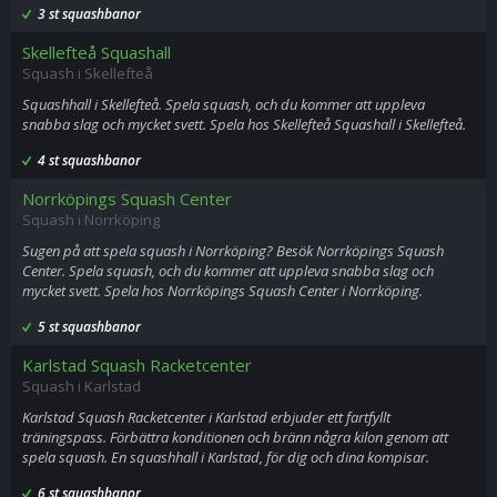
3 st squashbanor
Skellefteå Squashall
Squash i Skellefteå
Squashhall i Skellefteå. Spela squash, och du kommer att uppleva
snabba slag och mycket svett. Spela hos Skellefteå Squashall i Skellefteå.
4 st squashbanor
Norrköpings Squash Center
Squash i Norrköping
Sugen på att spela squash i Norrköping? Besök Norrköpings Squash
Center. Spela squash, och du kommer att uppleva snabba slag och
mycket svett. Spela hos Norrköpings Squash Center i Norrköping.
5 st squashbanor
Karlstad Squash Racketcenter
Squash i Karlstad
Karlstad Squash Racketcenter i Karlstad erbjuder ett fartfyllt
träningspass. Förbättra konditionen och bränn några kilon genom att
spela squash. En squashhall i Karlstad, för dig och dina kompisar.
6 st squashbanor