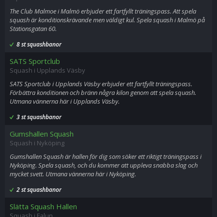
The Club Malmoe i Malmö erbjuder ett fartfyllt träningspass. Att spela
squash är konditionskrävande men väldigt kul. Spela squash i Malmö på
Stationsgatan 60.
8 st squashbanor
SATS Sportclub
Squash i Upplands Väsby
SATS Sportclub i Upplands Väsby erbjuder ett fartfyllt träningspass.
Förbättra konditionen och bränn några kilon genom att spela squash.
Utmana vännerna här i Upplands Väsby.
3 st squashbanor
Gumshallen Squash
Squash i Nyköping
Gumshallen Squash är hallen för dig som söker ett riktigt träningspass i
Nyköping. Spela squash, och du kommer att uppleva snabba slag och
mycket svett. Utmana vännerna här i Nyköping.
2 st squashbanor
Slätta Squash Hallen
Squash i Falun