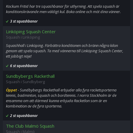
Kockum Fritid har tre squashbanor för uthyrning. Att spela squash är
konditionskrävande men väldigt kul. Boka online och möt dina vänner.
3 st squashbanor
Linköping Squash Center
Squash i Linköping
Squashhall i Linköping. Förbättra konditionen och bränn några kilon
genom att spela squash. Ta med vännerna till Linköping Squash Center,
ett jobbigt nöje!
6 st squashbanor
Sundbybergs Rackethall
Squash i Sundbyberg
Öppet
- Sundbybergs Rackethall erbjuder alla fyra racketsporterna
tennis, badminton, squash och bordtennis. I norra Stockholm är de
ensamma om att därmed kunna erbjuda Racketlon som är en
kombination av de fyra sporterna.
2 st squashbanor
The Club Malmö Squash
Squash i Malmö