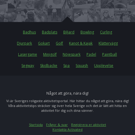
Badhus
Badplats
Biljard
Bowling
Curling
Djurpark
Gokart
Golf
Kanot & Kajak
Klättervägg
Lasergame
Minigolf
Nöjespark
Padel
Paintball
Segway
Skidbacke
Spa
Squash
Upplevelse
Något att göra, nära dig!
Vi är Sveriges roligaste aktivitetsportal. Här hittar du något att göra, nära dig!
Våra aktivitetstips sträcker sig över hela Sverige och det är lätt att hitta en
aktivitet för dig och dina vänner.
Startsida
Frågor & svar
Registrera er aktivitet
Kontakta Activated