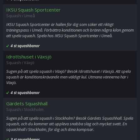
IKSU Squash Sportcenter
Squash i Umeå
IKSU Squash Sportcenter är hallen för dig som söker ett riktigt
träningspass i Umeå. Förbättra konditionen och bränn några kilon genom
att spela squash. Spela hos IKSU Squash Sportcenter i Umeå.
4 st squashbanor
Idrottshuset i Växsjö
Squash i Växjö
Sugen på att spela squash i Växjö? Besök Idrottshuset i Växsjö. Att spela
squash är konditionskrävande men väldigt kul. Utmana vännerna här i
Växjö.
4 st squashbanor
Gärdets Squashhall
Squash i Stockholm
Sugen på att spela squash i Stockholm? Besök Gärdets Squashhall. Spela
squash, och du kommer att uppleva snabba slag och mycket svett. En
squashhall i Stockholm, för dig och dina kompisar.
3 st squashbanor