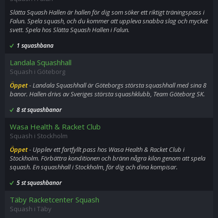
Slätta Squash Hallen är hallen för dig som söker ett riktigt träningspass i
Falun. Spela squash, och du kommer att uppleva snabba slag och mycket
svett. Spela hos Slätta Squash Hallen i Falun.
1 squashbana
Landala Squashhall
Squash i Göteborg
Öppet
- Landala Squashhall är Göteborgs största squashhall med sina 8
banor. Hallen drivs av Sveriges största squashklubb, Team Göteborg SK.
8 st squashbanor
Wasa Health & Racket Club
Squash i Stockholm
Öppet
- Upplev ett fartfyllt pass hos Wasa Health & Racket Club i
Stockholm. Förbättra konditionen och bränn några kilon genom att spela
squash. En squashhall i Stockholm, för dig och dina kompisar.
5 st squashbanor
Täby Racketcenter Squash
Squash i Täby