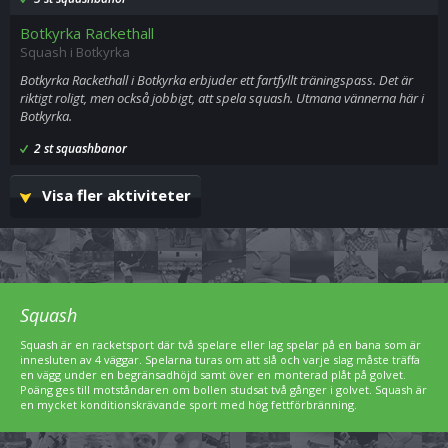
Botkyrka Rackethall
Squash i Botkyrka
Botkyrka Rackethall i Botkyrka erbjuder ett fartfyllt träningspass. Det är
riktigt roligt, men också jobbigt, att spela squash. Utmana vännerna här i
Botkyrka.
2 st squashbanor
Visa fler aktiviteter
Squash
Squash är en racketsport där två spelare eller lag spelar på en bana som är
innesluten av 4 väggar. Spelarna turas om att slå och varje slag måste träffa
en vägg under en begränsadhöjd samt över en monterad plåt på golvet.
Poäng ges till motståndaren om bollen studsat två gånger i golvet. Squash är
en mycket konditionskrävande sport med hög fettförbränning.