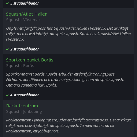
5 st squashbanor
Squash/Atlet Hallen
Squash i Västervik
Upplev ett fartfyllt pass hos Squash/Atlet Hallen i Västervik. Det är riktigt
roligt, men också jobbigt, att spela squash. Spela hos Squash/Atlet Hallen
i Västervik.
2 st squashbanor
Sportkompaniet Borås
Squash i Borås
Sportkompaniet Borås i Borås erbjuder ett fartfyllt träningspass.
Förbättra konditionen och bränn några kilon genom att spela squash.
Utmana vännerna här i Borås.
4 st squashbanor
Racketcentrum
Squash i Jönköping
Racketcentrum i Jönköping erbjuder ett fartfyllt träningspass. Det är riktigt
roligt, men också jobbigt, att spela squash. Ta med vännerna till
Racketcentrum, ett jobbigt nöje!