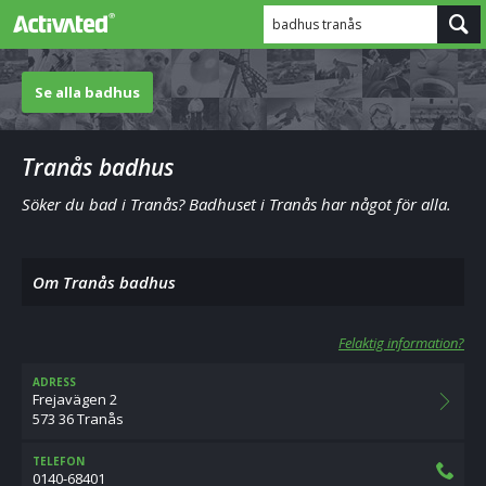
badhus tranås
Se alla badhus
Tranås badhus
Söker du bad i Tranås? Badhuset i Tranås har något för alla.
Om Tranås badhus
Felaktig information?
ADRESS
Frejavägen 2
573 36 Tranås
TELEFON
0140-68401