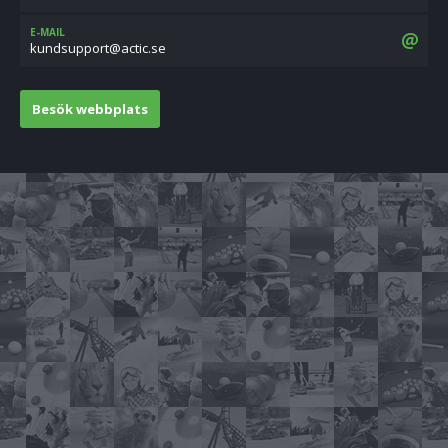
E-MAIL
es.citca@troppusdnuk
Besök webbplats