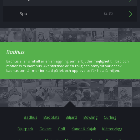
Spa
(2 st)
Badhus
Badhus eller simhall är en anläggning som erbjuder möjlighet till bad och
motionssim inomhus. Äventyrsbad är en rolig och omtyckt variant av
badhus som är mer inriktad på lek och upplevelse för hela familjen.
Badhus
Badplats
Biljard
Bowling
Curling
Djurpark
Gokart
Golf
Kanot & Kajak
Klättervägg