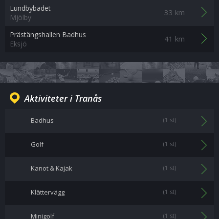
Lundbybadet
33 km
Mjölby
Prästängshallen Badhus
41 km
Eksjö
Aktiviteter i Tranås
Badhus
(1 st)
Golf
(1 st)
Kanot & Kajak
(1 st)
Klättervägg
(1 st)
Minigolf
(1 st)