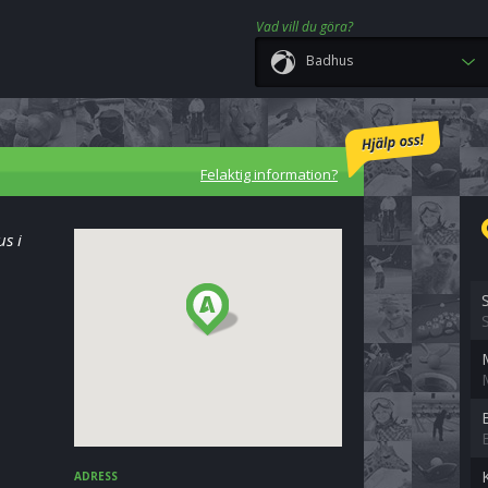
Vad vill du göra?
Badhus
Felaktig information?
us i
ADRESS