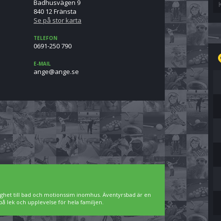
Badhusvägen 9
840 12 Fränsta
Se på stor karta
TELEFON
0691-250 790
E-MAIL
es.egna@egna
ighet till bad och motionssim inomhus. Äventyrsbad är en
på lek och upplevelse för hela familjen.