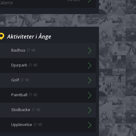
Kälarne
Aktiviteter i Ånge
Badhus
(1 st)
Djurpark
(1 st)
Golf
(1 st)
Paintball
(1 st)
Skidbacke
(1 st)
Upplevelse
(1 st)