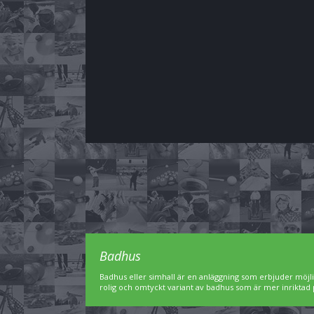
Badhus
Badhus eller simhall är en anläggning som erbjuder möjl
rolig och omtyckt variant av badhus som är mer inriktad 