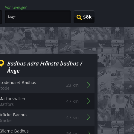
Var i Sverige?
Badhus nära Fränsta badhus /
Ånge
Stödehuset Badhus
23 km
Stöde
Matforshallen
47 km
Matfors
Bräcke Badhus
47 km
Bräcke
Kälarne Badhus
54 km