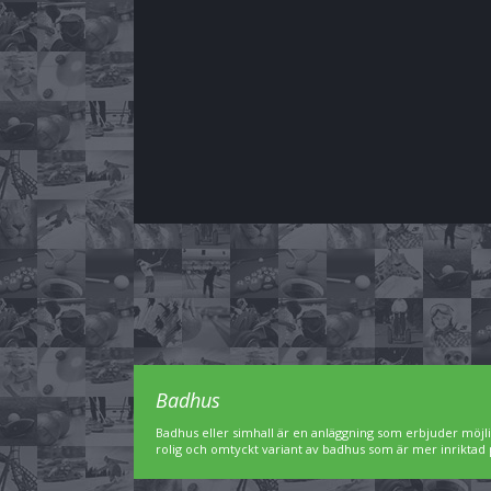
Badhus
Badhus eller simhall är en anläggning som erbjuder möjl
rolig och omtyckt variant av badhus som är mer inriktad 