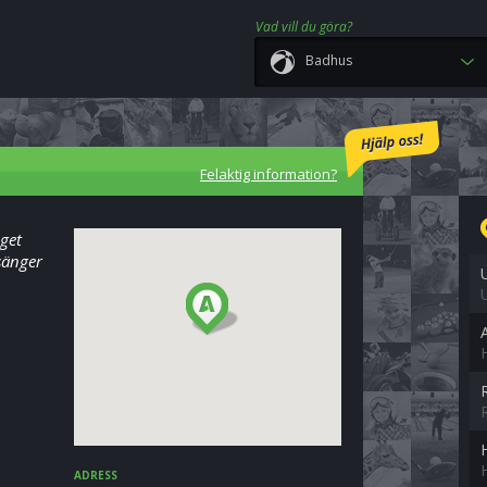
Vad vill du göra?
Badhus
Felaktig information?
get
sänger
ADRESS