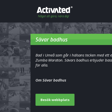
Sävar badhus
Bad i Umeå som går i hälsans tecken med ett e
Zumba Maraton. Sävars badhus erbjuder bas
för alla.
Om Sävar badhus
Besök webbplats