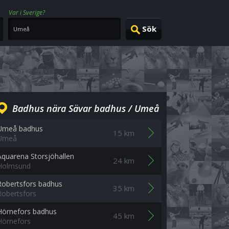
Var i Sverige?
Badhus nära Sävar badhus / Umeå
Umeå badhus
15 km
Umeå
Aquarena Storsjöhallen
24 km
Holmsund
Robertsfors badhus
35 km
Robertsfors
Hörnefors badhus
45 km
Hörnefors