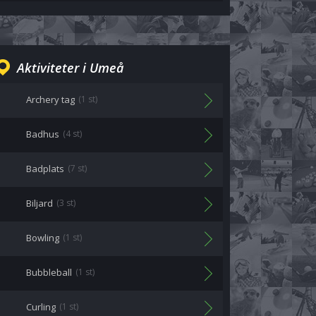
Aktiviteter i Umeå
Archery tag
(1 st)
Badhus
(4 st)
Badplats
(7 st)
Biljard
(3 st)
Bowling
(1 st)
Bubbleball
(1 st)
Curling
(1 st)