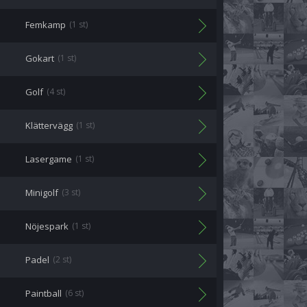
Femkamp
(1 st)
Gokart
(1 st)
Golf
(4 st)
Klättervägg
(1 st)
Lasergame
(1 st)
Minigolf
(3 st)
Nöjespark
(1 st)
Padel
(2 st)
Paintball
(6 st)