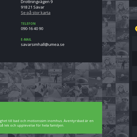
Drottningvägen 9
918 21 Sävar
Se på stor karta
TELEFON
090-16 40 90
E-MAIL
es.aemu@llahmisravas
ighet till bad och motionssim inomhus. Äventyrsbad är en
på lek och upplevelse för hela familjen.