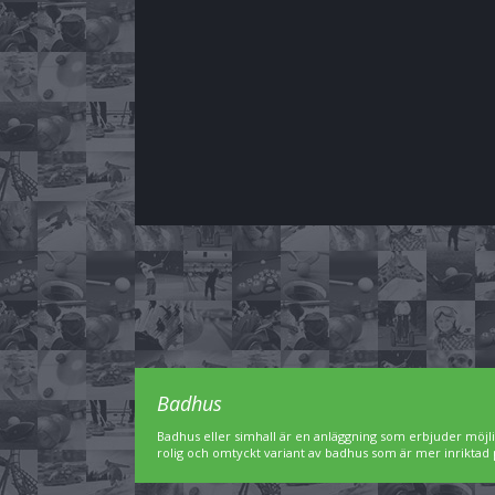
Badhus
Badhus eller simhall är en anläggning som erbjuder möjl
rolig och omtyckt variant av badhus som är mer inriktad 