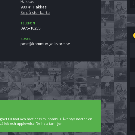
Hakkas
980 41 Hakkas
Se på stor karta
TELEFON
0975-10255
E-MAIL
es.eravilleg.nummok@tsop
ighet till bad och motionssim inomhus. Äventyrsbad är en
på lek och upplevelse för hela familjen.