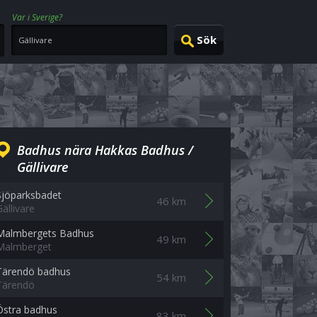
Var i Sverige?
Badhus nära Hakkas Badhus /
Gällivare
Sjöparksbadet
46 km
Gällivare
Malmbergets Badhus
49 km
Malmberget
Tärendö badhus
54 km
Tärendö
Östra badhus
83 km