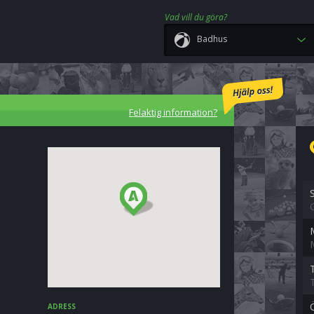
Vad vill du göra?
Badhus
Felaktig information?
ADRESS