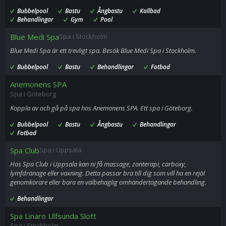
Bubbelpool
Bastu
Ångbastu
Kallbad
Behandlingar
Gym
Pool
Blue Medi Spa
Spa i Stockholm
Blue Medi Spa är ett trevligt spa. Besök Blue Medi Spa i Stockholm.
Bubbelpool
Bastu
Behandlingar
Fotbad
Anemonens SPA
Spa i Göteborg
Koppla av och gå på spa hos Anemonens SPA. Ett spa i Göteborg.
Bubbelpool
Bastu
Ångbastu
Behandlingar
Fotbad
Spa Club
Spa i Uppsala
Hos Spa Club i Uppsala kan ni få massage, zonterapi, carboxy,
lymfdränage eller vaxning. Detta passar bra till dig som vill ha en rejäl
genomkörare eller bara en välbehaglig omhändertagande behandling.
Behandlingar
Spa Linaro Ulfsunda Slott
Spa i Stockholm