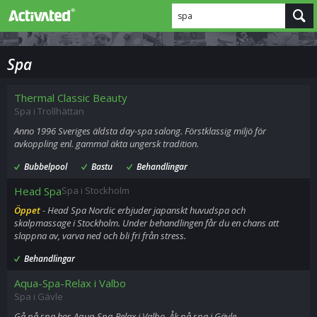
spa
Spa
Thermal Classic Beauty
Spa i Trollhättan
Anno 1996 Sveriges äldsta day-spa salong. Förstklassig miljö för
avkoppling enl. gammal äkta ungersk tradition.
Bubbelpool
Bastu
Behandlingar
Head Spa
Spa i Stockholm
Öppet
- Head Spa Nordic erbjuder japanskt huvudspa och
skalpmassage i Stockholm. Under behandlingen får du en chans att
slappna av, varva ned och bli fri från stress.
Behandlingar
Aqua-Spa-Relax i Valbo
Spa i Gävle
Gå på spa hos Aqua-Spa-Relax i Valbo. Åk på spa i Gävle.