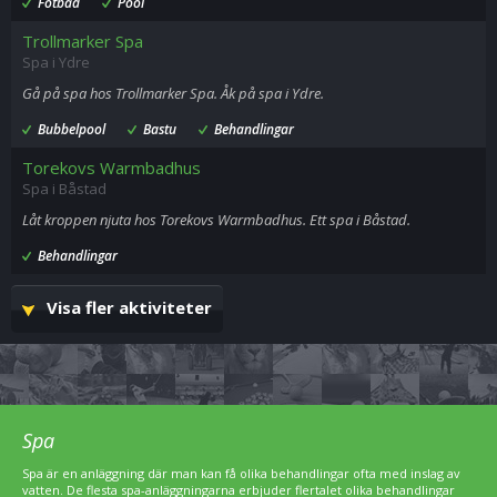
Fotbad
Pool
Trollmarker Spa
Spa i Ydre
Gå på spa hos Trollmarker Spa. Åk på spa i Ydre.
Bubbelpool
Bastu
Behandlingar
Torekovs Warmbadhus
Spa i Båstad
Låt kroppen njuta hos Torekovs Warmbadhus. Ett spa i Båstad.
Behandlingar
Visa fler aktiviteter
Spa
Spa är en anläggning där man kan få olika behandlingar ofta med inslag av
vatten. De flesta spa-anläggningarna erbjuder flertalet olika behandlingar