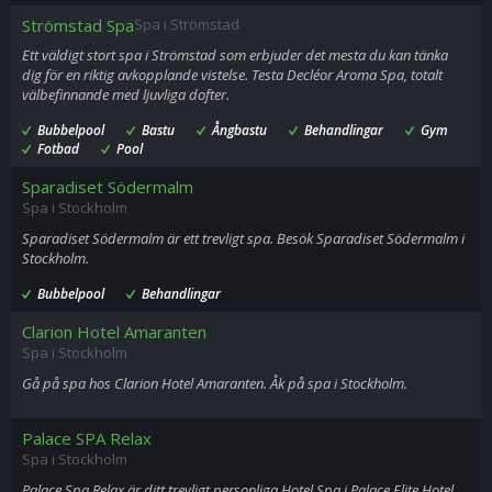
Strömstad Spa
Spa i Strömstad
Ett väldigt stort spa i Strömstad som erbjuder det mesta du kan tänka
dig för en riktig avkopplande vistelse. Testa Decléor Aroma Spa, totalt
välbefinnande med ljuvliga dofter.
Bubbelpool
Bastu
Ångbastu
Behandlingar
Gym
Fotbad
Pool
Sparadiset Södermalm
Spa i Stockholm
Sparadiset Södermalm är ett trevligt spa. Besök Sparadiset Södermalm i
Stockholm.
Bubbelpool
Behandlingar
Clarion Hotel Amaranten
Spa i Stockholm
Gå på spa hos Clarion Hotel Amaranten. Åk på spa i Stockholm.
Palace SPA Relax
Spa i Stockholm
Palace Spa Relax är ditt trevligt personliga Hotel Spa i Palace Elite Hotel