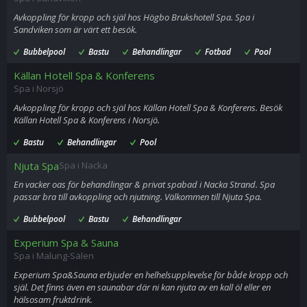
Avkoppling för kropp och själ hos Högbo Brukshotell Spa. Spa i
Sandviken som är värt ett besök.
Bubbelpool
Bastu
Behandlingar
Fotbad
Pool
Källan Hotell Spa & Konferens
Spa i Norsjö
Avkoppling för kropp och själ hos Källan Hotell Spa & Konferens. Besök
Källan Hotell Spa & Konferens i Norsjö.
Bastu
Behandlingar
Pool
Njuta Spa
Spa i Nacka
En vacker oas för behandlingar & privat spabad i Nacka Strand. Spa
passar bra till avkoppling och njutning. Välkommen till Njuta Spa.
Bubbelpool
Bastu
Behandlingar
Experium Spa & Sauna
Spa i Malung-Sälen
Experium Spa&Sauna erbjuder en helhelsupplevelse för både kropp och
själ. Det finns även en saunabar där ni kan njuta av en kall öl eller en
hälsosam fruktdrink.