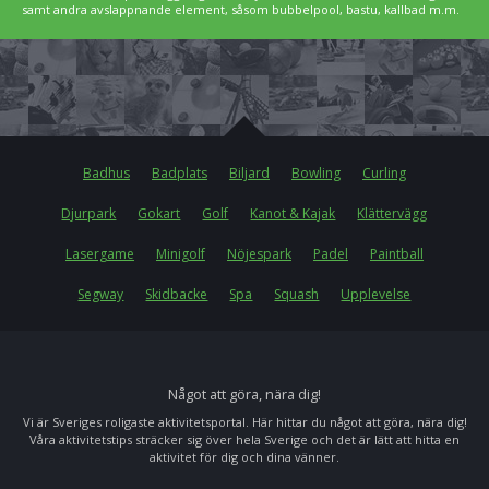
samt andra avslappnande element, såsom bubbelpool, bastu, kallbad m.m.
Badhus
Badplats
Biljard
Bowling
Curling
Djurpark
Gokart
Golf
Kanot & Kajak
Klättervägg
Lasergame
Minigolf
Nöjespark
Padel
Paintball
Segway
Skidbacke
Spa
Squash
Upplevelse
Något att göra, nära dig!
Vi är Sveriges roligaste aktivitetsportal. Här hittar du något att göra, nära dig!
Våra aktivitetstips sträcker sig över hela Sverige och det är lätt att hitta en
aktivitet för dig och dina vänner.