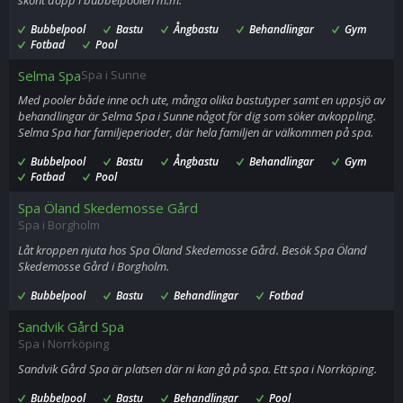
skönt dopp i bubbelpoolen m.m.
Bubbelpool
Bastu
Ångbastu
Behandlingar
Gym
Fotbad
Pool
Selma Spa
Spa i Sunne
Med pooler både inne och ute, många olika bastutyper samt en uppsjö av
behandlingar är Selma Spa i Sunne något för dig som söker avkoppling.
Selma Spa har familjeperioder, där hela familjen är välkommen på spa.
Bubbelpool
Bastu
Ångbastu
Behandlingar
Gym
Fotbad
Pool
Spa Öland Skedemosse Gård
Spa i Borgholm
Låt kroppen njuta hos Spa Öland Skedemosse Gård. Besök Spa Öland
Skedemosse Gård i Borgholm.
Bubbelpool
Bastu
Behandlingar
Fotbad
Sandvik Gård Spa
Spa i Norrköping
Sandvik Gård Spa är platsen där ni kan gå på spa. Ett spa i Norrköping.
Bubbelpool
Bastu
Behandlingar
Pool