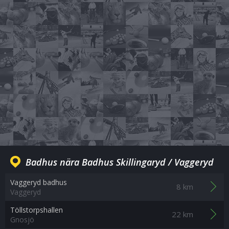
Badhus nära Badhus Skillingaryd / Vaggeryd
Vaggeryd badhus
8 km
Vaggeryd
Töllstorpshallen
22 km
Gnosjö