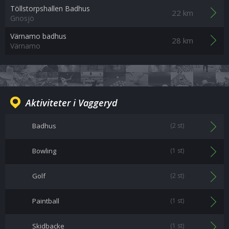
Töllstorpshallen Badhus
22 km
Gnosjö
Värnamo badhus
28 km
Värnamo
Aktiviteter i Vaggeryd
Badhus
(2 st)
Bowling
(1 st)
Golf
(2 st)
Paintball
(1 st)
Skidbacke
(1 st)