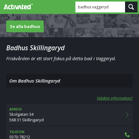
badhus vaggeryd
Se alla badhus
Badhus Skillingaryd
Friskvården är ett stort fokus på detta bad i Vaggeryd.
Om Badhus Skillingaryd
Felaktig information?
ADRESS
Skolgatan 34
568 31 Skillingaryd
TELEFON
0370-78212