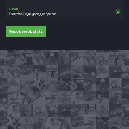
E-MAIL
es.dyreggav@dgv.llahtrops
Besök webbplats