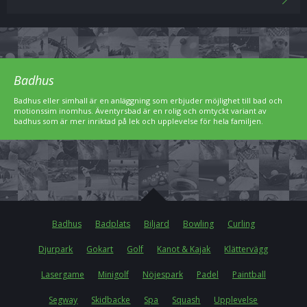
Badhus
Badhus eller simhall är en anläggning som erbjuder möjlighet till bad och
motionssim inomhus. Äventyrsbad är en rolig och omtyckt variant av
badhus som är mer inriktad på lek och upplevelse för hela familjen.
Badhus
Badplats
Biljard
Bowling
Curling
Djurpark
Gokart
Golf
Kanot & Kajak
Klättervägg
Lasergame
Minigolf
Nöjespark
Padel
Paintball
Segway
Skidbacke
Spa
Squash
Upplevelse