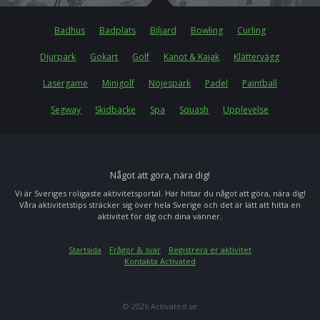
Badhus
Badplats
Biljard
Bowling
Curling
Djurpark
Gokart
Golf
Kanot & Kajak
Klättervägg
Lasergame
Minigolf
Nöjespark
Padel
Paintball
Segway
Skidbacke
Spa
Squash
Upplevelse
Något att göra, nära dig!
Vi är Sveriges roligaste aktivitetsportal. Här hittar du något att göra, nära dig!
Våra aktivitetstips sträcker sig över hela Sverige och det är lätt att hitta en
aktivitet för dig och dina vänner.
Startsida
Frågor & svar
Registrera er aktivitet
Kontakta Activated
© 2026 Activated.se