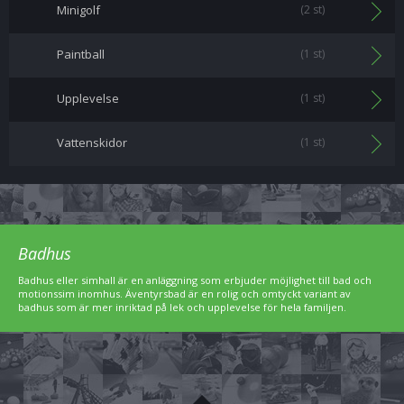
Minigolf
(2 st)
Paintball
(1 st)
Upplevelse
(1 st)
Vattenskidor
(1 st)
Badhus
Badhus eller simhall är en anläggning som erbjuder möjlighet till bad och
motionssim inomhus. Äventyrsbad är en rolig och omtyckt variant av
badhus som är mer inriktad på lek och upplevelse för hela familjen.