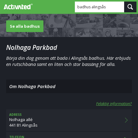
badhus alingsås
Se alla badhus
Nolhaga Parkbad
Börja din dag genom att bada i Alingsås badhus. Här erbjuds
en rutschbana samt en liten och stor bassäng för alla.
Om Nolhaga Parkbad
Felaktig information?
ADRESS
Nolhaga allé
441 81 Alingsås
TELEFON