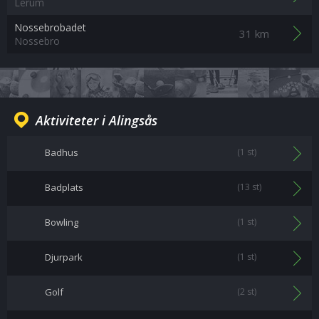
Lerum
Nossebrobadet
31 km
Nossebro
Aktiviteter i Alingsås
Badhus
(1 st)
Badplats
(13 st)
Bowling
(1 st)
Djurpark
(1 st)
Golf
(2 st)