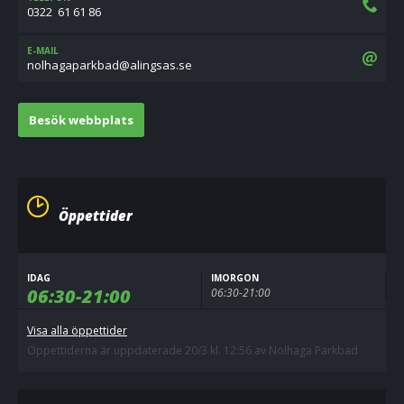
0322  61 61 86
E-MAIL
es.sasgnila@dabkrapagahlon
Besök webbplats
Öppettider
IDAG
IMORGON
06:30-21:00
06:30-21:00
Visa alla öppettider
Öppettiderna är uppdaterade 20/3 kl. 12:56 av Nolhaga Parkbad