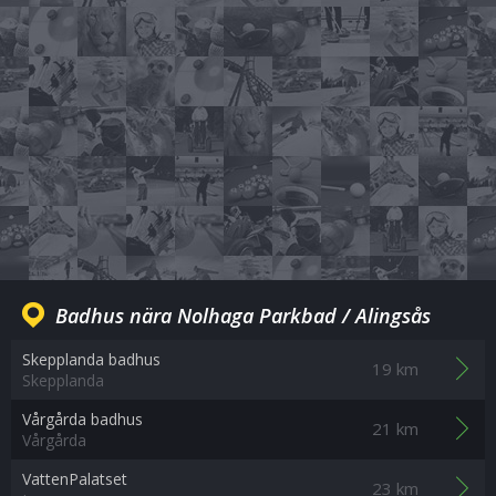
Badhus nära Nolhaga Parkbad / Alingsås
Skepplanda badhus
19 km
Skepplanda
Vårgårda badhus
21 km
Vårgårda
VattenPalatset
23 km