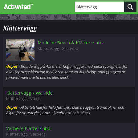
klättervägg
Klättervägg
Modulen Beach & Klättercenter
Klättervägg i Gislaved
Öppet
- Bouldering på 4.5 meter höga väggar med olika svårigheter för
alla! Topprepsklättring med 2 rep samt en Autobelay. Anläggningen är
försedd med bastu och en liten kiosk.
Klättervägg - Wallride
Klättervägg i Växjö
Öppet
- Aktivitetshall för hela familjen, klätterväggar, trampoliner och
åkyta för sparkcykel, bmx, skateboard och inlines.
Varberg Klätterklubb
Klättervägg i Varberg