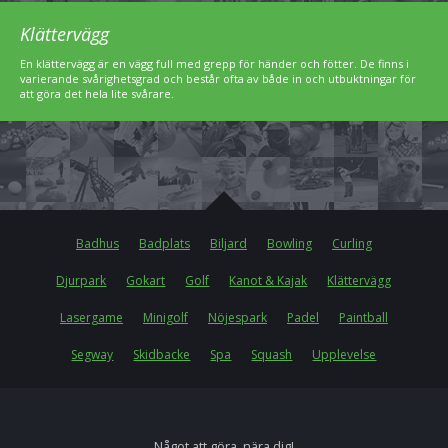
Klättervägg
En klättervägg är en vägg full med grepp för händer och fötter. De finns i
varierande svårighetsgrad och består ofta av både in och utbuktningar för
att göra det hela lite svårare.
Badhus
Badplats
Biljard
Bowling
Curling
Djurpark
Gokart
Golf
Kanot & Kajak
Klättervägg
Lasergame
Minigolf
Nöjespark
Padel
Paintball
Segway
Skidbacke
Spa
Squash
Upplevelse
Något att göra, nära dig!