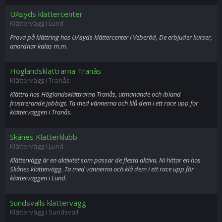
UAsyds klättercenter
Klättervägg i Lund
Prova på klättring hos UAsyds klättercenter i Veberöd, De erbjuder kurser,
anordnar kalas m.m.
Höglandsklättrarna Tranås
Klättervägg i Tranås
Klättra hos Höglandsklättrarna Tranås, utmanande och ibland
frustrerande jobbigt. Ta med vännerna och klå dem i ett race upp för
klätterväggen i Tranås.
Skånes Klätterklubb
Klättervägg i Lund
Klättervägg är en aktivitet som passar de flesta aktiva. Ni hittar en hos
Skånes klättervägg. Ta med vännerna och klå dem i ett race upp för
klätterväggen i Lund.
Sundsvalls klättervägg
Klättervägg i Sundsvall