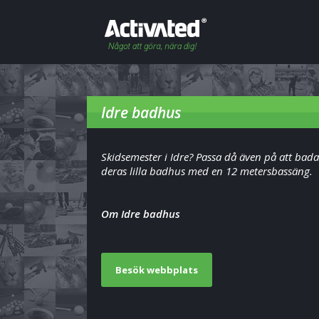
Idre badhus
Skidsemester i Idre? Passa då även på att bada 
deras lilla badhus med en 12 metersbassäng.
Om Idre badhus
Besök webbplats