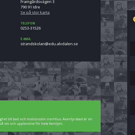
Framgårdsvägen 3
790 91 Idre
Se på stor karta
TELEFON
0253-31526
E-MAIL
es.neladvla.ude@naloksdnarts
ighet till bad och motionssim inomhus. Äventyrsbad är en
på lek och upplevelse för hela familjen.