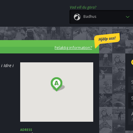
Vad vill du göra?
Badhus
Felaktig information?
i Idre i
ADRESS