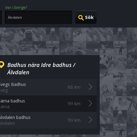
Var i Sverige?
Badhus nära Idre badhus /
Älvdalen
Svegs Badhus
88 km
Sveg
Särna badhus
99 km
Särna
Älvdalen badhus
99 km
Älvdalen