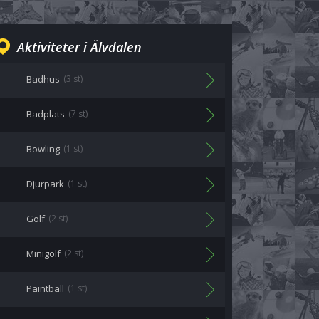
Aktiviteter i Älvdalen
Badhus
(3 st)
Badplats
(7 st)
Bowling
(1 st)
Djurpark
(1 st)
Golf
(2 st)
Minigolf
(2 st)
Paintball
(1 st)