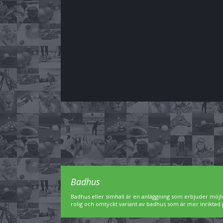
Badhus
Badhus eller simhall är en anläggning som erbjuder möjl
rolig och omtyckt variant av badhus som är mer inriktad 