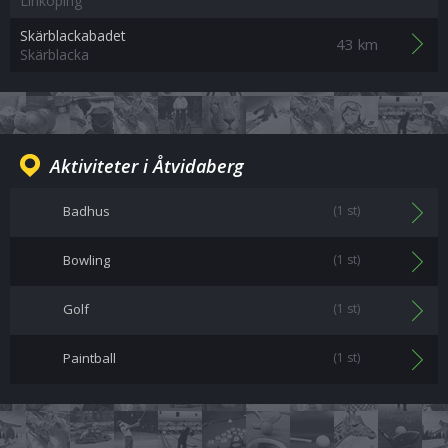
Linköping
Skärblackabadet
43 km
Skärblacka
Aktiviteter i Åtvidaberg
Badhus
(1 st)
Bowling
(1 st)
Golf
(1 st)
Paintball
(1 st)