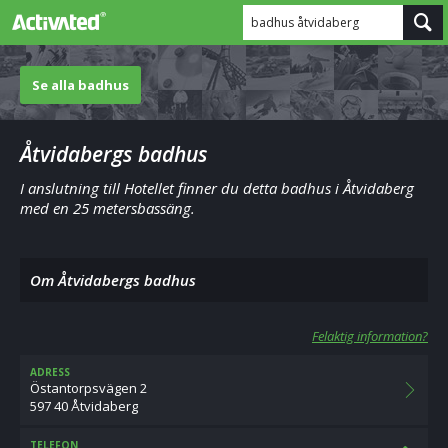
badhus åtvidaberg
Se alla badhus
Åtvidabergs badhus
I anslutning till Hotellet finner du detta badhus i Åtvidaberg
med en 25 metersbassäng.
Om Åtvidabergs badhus
Felaktig information?
ADRESS
Östantorpsvägen 2
597 40 Åtvidaberg
TELEFON