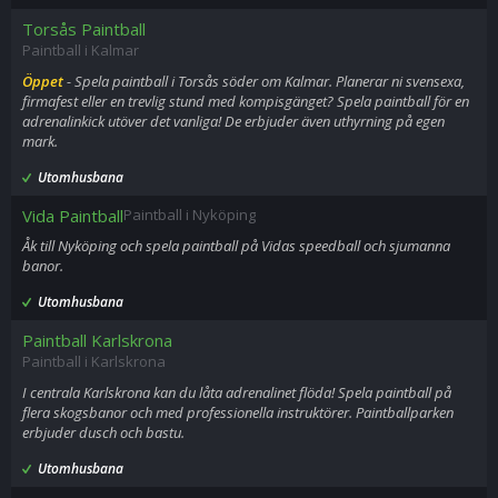
Torsås Paintball
Paintball i Kalmar
Öppet
- Spela paintball i Torsås söder om Kalmar. Planerar ni svensexa,
firmafest eller en trevlig stund med kompisgänget? Spela paintball för en
adrenalinkick utöver det vanliga! De erbjuder även uthyrning på egen
mark.
Utomhusbana
Vida Paintball
Paintball i Nyköping
Åk till Nyköping och spela paintball på Vidas speedball och sjumanna
banor.
Utomhusbana
Paintball Karlskrona
Paintball i Karlskrona
I centrala Karlskrona kan du låta adrenalinet flöda! Spela paintball på
flera skogsbanor och med professionella instruktörer. Paintballparken
erbjuder dusch och bastu.
Utomhusbana