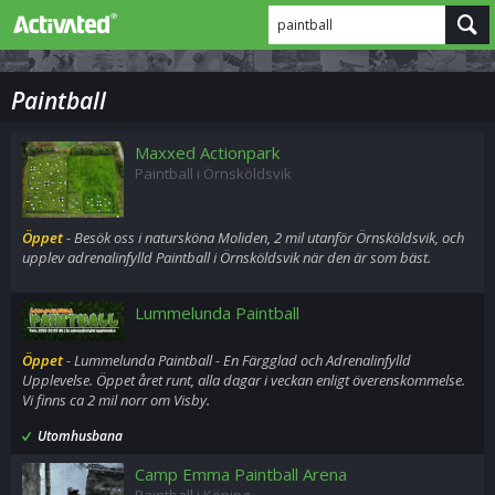
paintball
Paintball
Maxxed Actionpark
Paintball i Örnsköldsvik
Öppet
- Besök oss i natursköna Moliden, 2 mil utanför Örnsköldsvik, och
upplev adrenalinfylld Paintball i Örnsköldsvik när den är som bäst.
Lummelunda Paintball
Öppet
- Lummelunda Paintball - En Färgglad och Adrenalinfylld
Upplevelse. Öppet året runt, alla dagar i veckan enligt överenskommelse.
Vi finns ca 2 mil norr om Visby.
Utomhusbana
Camp Emma Paintball Arena
Paintball i Köping