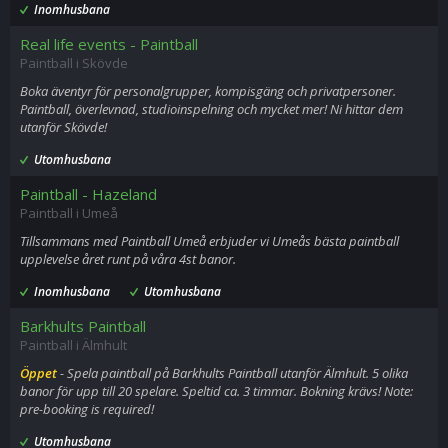
Inomhusbana
Real life events - Paintball
Paintball i Skövde
Boka äventyr för personalgrupper, kompisgäng och privatpersoner.
Paintball, överlevnad, studioinspelning och mycket mer! Ni hittar dem
utanför Skövde!
Utomhusbana
Paintball - Hazeland
Paintball i Umeå
Tillsammans med Paintball Umeå erbjuder vi Umeås bästa paintball
upplevelse året runt på våra 4st banor.
Inomhusbana
Utomhusbana
Barkhults Paintball
Paintball i Älmhult
Öppet
- Spela paintball på Barkhults Paintball utanför Älmhult. 5 olika
banor för upp till 20 spelare. Speltid ca. 3 timmar. Bokning krävs! Note:
pre-booking is required!
Utomhusbana