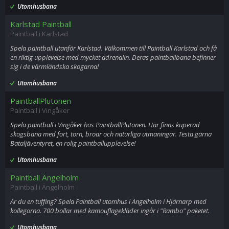
Utomhusbana
Karlstad Paintball
Paintball i Karlstad
Spela paintball utanför Karlstad. Välkommen till Paintball Karlstad och få
en riktig upplevelse med mycket adrenalin. Deras paintballbana befinner
sig i de värmländska skogarna!
Utomhusbana
PaintballPlutonen
Paintball i Vingåker
Spela paintball i Vingåker hos PaintballPlutonen. Här finns kuperad
skogsbana med fort, torn, broar och naturliga utmaningar. Testa gärna
Bataljäventyret, en rolig paintballupplevelse!
Utomhusbana
Paintball Ängelholm
Paintball i Ängelholm
Är du en tuffing? Spela Paintball utomhus i Ängelholm i Hjärnarp med
kollegorna. 700 bollar med kamouflagekläder ingår i "Rambo" paketet.
Utomhusbana