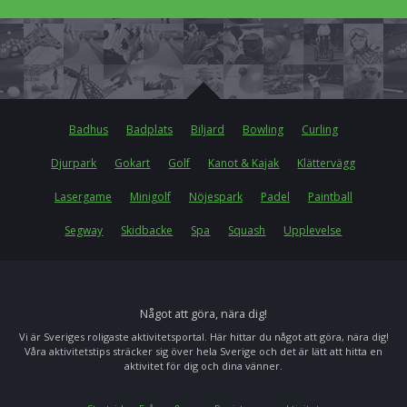
Badhus
Badplats
Biljard
Bowling
Curling
Djurpark
Gokart
Golf
Kanot & Kajak
Klättervägg
Lasergame
Minigolf
Nöjespark
Padel
Paintball
Segway
Skidbacke
Spa
Squash
Upplevelse
Något att göra, nära dig!
Vi är Sveriges roligaste aktivitetsportal. Här hittar du något att göra, nära dig!
Våra aktivitetstips sträcker sig över hela Sverige och det är lätt att hitta en
aktivitet för dig och dina vänner.