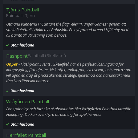
Tjörns Paintball
Paintball i Tjörn
Utmana vännerna i "Capture the flag" eller "Hunger Games" genom att
spela Paintball i Hjälteby i Bohuslän. En nyöppnad arena i Hjälteby med
all paintball utrustning som behövs.
Utomhusbana
Flashpoint
Paintball i Skellefteå
Öppet
- Flashpoint Events i Skellefteå har de perfekta lösningarna för
kompisgäng, firmafester, kick-offer, möhippor, svensexor, och andra som
vill ägna en dag åt pricksäkerhet, strategi, hjältemod och närkontakt med
den Norrländska naturen.
Utomhusbana
Wrågården Paintball
För spänning och fart ska ni absolut besöka Wrågården Paintball utanför
Falköping. Du kan även hyra utrustning för spel hemma.
Utomhusbana
Herrfallet Paintball