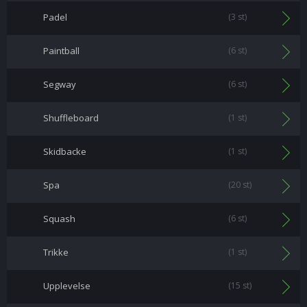
Padel
(3 st)
Paintball
(6 st)
Segway
(6 st)
Shuffleboard
(1 st)
Skidbacke
(1 st)
Spa
(20 st)
Squash
(6 st)
Trikke
(1 st)
Upplevelse
(15 st)