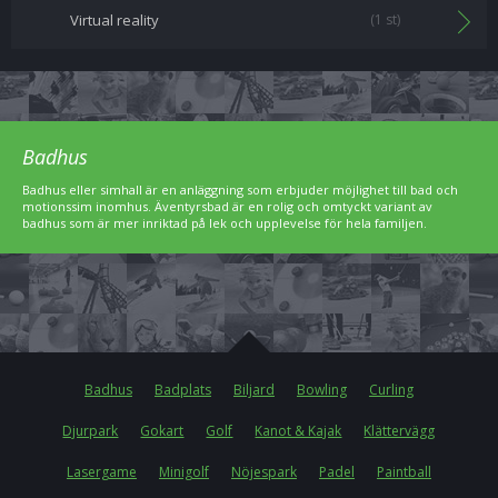
Virtual reality
(1 st)
Badhus
Badhus eller simhall är en anläggning som erbjuder möjlighet till bad och
motionssim inomhus. Äventyrsbad är en rolig och omtyckt variant av
badhus som är mer inriktad på lek och upplevelse för hela familjen.
Badhus
Badplats
Biljard
Bowling
Curling
Djurpark
Gokart
Golf
Kanot & Kajak
Klättervägg
Lasergame
Minigolf
Nöjespark
Padel
Paintball