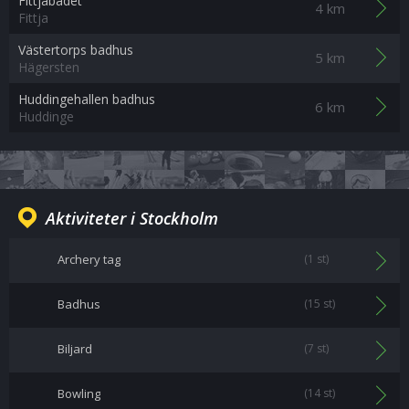
Fittjabadet
4 km
Fittja
Västertorps badhus
5 km
Hägersten
Huddingehallen badhus
6 km
Huddinge
Aktiviteter i Stockholm
Archery tag
(1 st)
Badhus
(15 st)
Biljard
(7 st)
Bowling
(14 st)