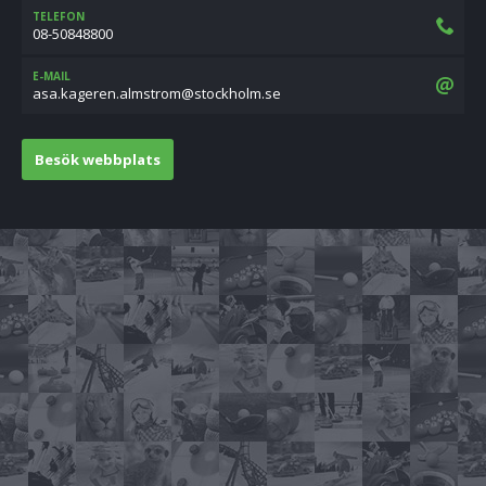
TELEFON
08-50848800
E-MAIL
es.mlohkcots@mortsmla.neregak.asa
Besök webbplats