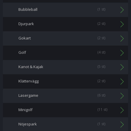
Bubbleball
(1 st)
Djurpark
(2 st)
Gokart
(2 st)
Golf
(4 st)
Kanot & Kajak
(5 st)
Klättervägg
(2 st)
Lasergame
(6 st)
Minigolf
(11 st)
Nöjespark
(1 st)