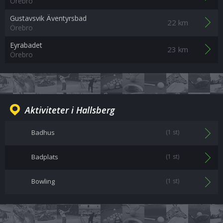
Örebro
Gustavsvik Äventyrsbad
22 km
Örebro
Eyrabadet
23 km
Örebro
Aktiviteter i Hallsberg
Badhus
(1 st)
Badplats
(1 st)
Bowling
(1 st)