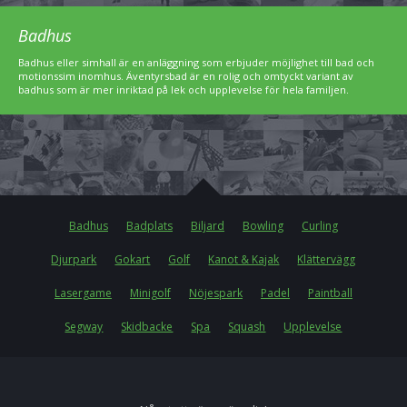
Badhus
Badhus eller simhall är en anläggning som erbjuder möjlighet till bad och
motionssim inomhus. Äventyrsbad är en rolig och omtyckt variant av
badhus som är mer inriktad på lek och upplevelse för hela familjen.
Badhus
Badplats
Biljard
Bowling
Curling
Djurpark
Gokart
Golf
Kanot & Kajak
Klättervägg
Lasergame
Minigolf
Nöjespark
Padel
Paintball
Segway
Skidbacke
Spa
Squash
Upplevelse