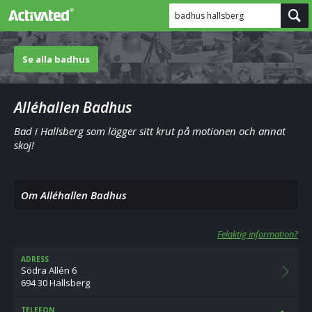
badhus hallsberg
Se alla badhus
Alléhallen Badhus
Bad i Hallsberg som lägger sitt krut på motionen och annat
skoj!
Om Alléhallen Badhus
Felaktig information?
ADRESS
Södra Allén 6
694 30 Hallsberg
TELEFON