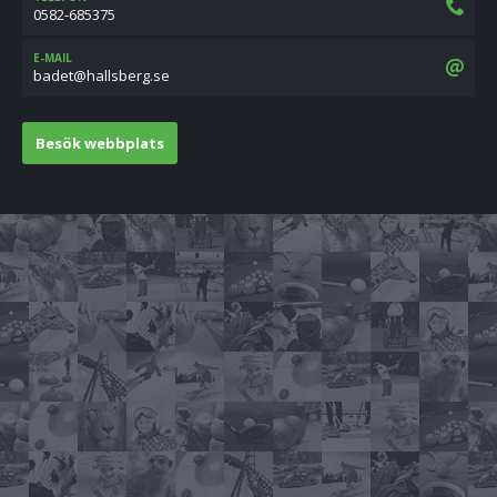
0582-685375
E-MAIL
es.grebsllah@tedab
Besök webbplats