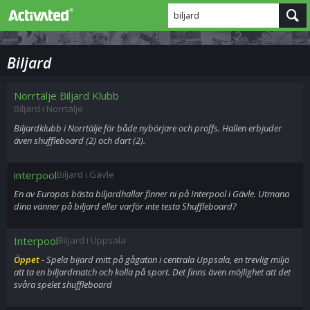
biljard
Biljard
Norrtälje Biljard Klubb
Biljard i Norrtälje
Biljardklubb i Norrtälje för både nybörjare och proffs. Hallen erbjuder
även shuffleboard (2) och dart (2).
interpool
Biljard i Gävle
En av Europas bästa biljardhallar finner ni på Interpool i Gävle. Utmana
dina vänner på biljard eller varför inte testa Shuffleboard?
Interpool
Biljard i Uppsala
Öppet
- Spela bijard mitt på gågatan i centrala Uppsala, en trevlig miljö
att ta en biljardmatch och kolla på sport. Det finns även möjlighet att det
svåra spelet shuffleboard