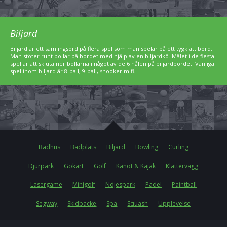
Biljard
Biljard är ett samlingsord på flera spel som man spelar på ett tygklätt bord.
Man stöter runt bollar på bordet med hjälp av en biljardkö. Målet i de flesta
spel är att skjuta ner bollarna i något av de 6 hålen på biljardbordet. Vanliga
spel inom biljard är 8-ball, 9-ball, snooker m.fl.
Badhus
Badplats
Biljard
Bowling
Curling
Djurpark
Gokart
Golf
Kanot & Kajak
Klättervägg
Lasergame
Minigolf
Nöjespark
Padel
Paintball
Segway
Skidbacke
Spa
Squash
Upplevelse