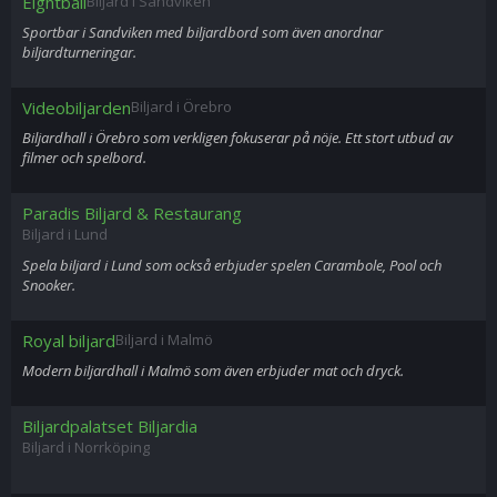
Eightball
Biljard i Sandviken
Sportbar i Sandviken med biljardbord som även anordnar
biljardturneringar.
Videobiljarden
Biljard i Örebro
Biljardhall i Örebro som verkligen fokuserar på nöje. Ett stort utbud av
filmer och spelbord.
Paradis Biljard & Restaurang
Biljard i Lund
Spela biljard i Lund som också erbjuder spelen Carambole, Pool och
Snooker.
Royal biljard
Biljard i Malmö
Modern biljardhall i Malmö som även erbjuder mat och dryck.
Biljardpalatset Biljardia
Biljard i Norrköping