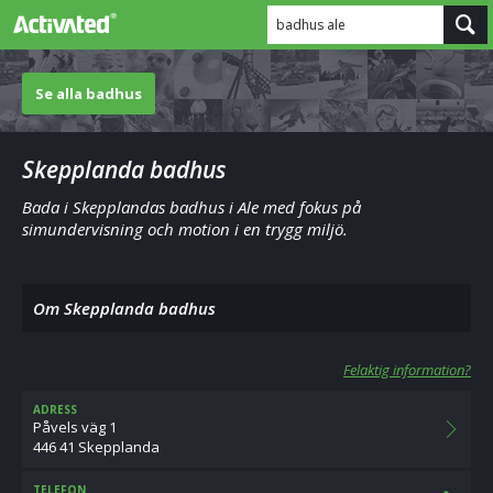
badhus ale
Se alla badhus
Skepplanda badhus
Bada i Skepplandas badhus i Ale med fokus på
simundervisning och motion i en trygg miljö.
Om Skepplanda badhus
Felaktig information?
ADRESS
Påvels väg 1
446 41 Skepplanda
TELEFON