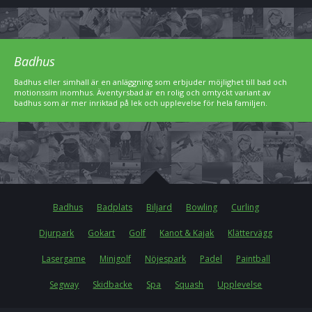
Badhus
Badhus eller simhall är en anläggning som erbjuder möjlighet till bad och
motionssim inomhus. Äventyrsbad är en rolig och omtyckt variant av
badhus som är mer inriktad på lek och upplevelse för hela familjen.
Badhus
Badplats
Biljard
Bowling
Curling
Djurpark
Gokart
Golf
Kanot & Kajak
Klättervägg
Lasergame
Minigolf
Nöjespark
Padel
Paintball
Segway
Skidbacke
Spa
Squash
Upplevelse