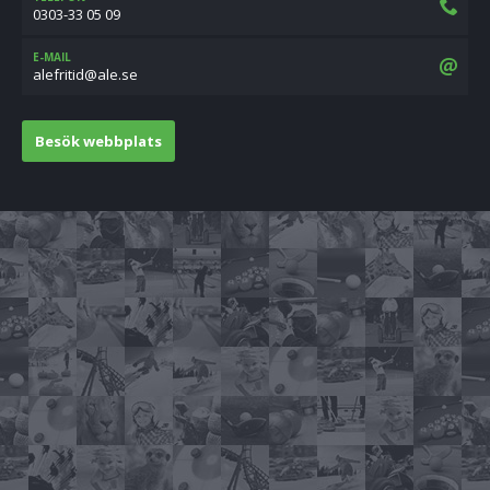
0303-33 05 09
E-MAIL
es.ela@ditirfela
Besök webbplats