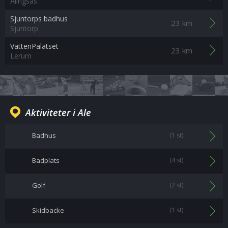
Alingsås
Sjuntorps badhus
23 km
Sjuntorp
VattenPalatset
23 km
Lerum
Aktiviteter i Ale
Badhus
(1 st)
Badplats
(4 st)
Golf
(2 st)
Skidbacke
(1 st)