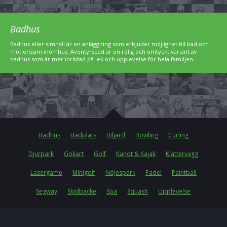
Badhus
Badhus eller simhall är en anläggning som erbjuder möjlighet till bad och
motionssim inomhus. Äventyrsbad är en rolig och omtyckt variant av
badhus som är mer inriktad på lek och upplevelse för hela familjen.
Badhus
Badplats
Biljard
Bowling
Curling
Djurpark
Gokart
Golf
Kanot & Kajak
Klättervägg
Lasergame
Minigolf
Nöjespark
Padel
Paintball
Segway
Skidbacke
Spa
Squash
Upplevelse