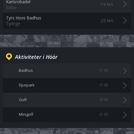
Karlsrobadet
19 km
Eslöv
Tyrs Hovs Badhus
25 km
Tyringe
Aktiviteter i Höör
Badhus
(1 st)
Djurpark
(1 st)
Golf
(2 st)
Minigolf
(1 st)