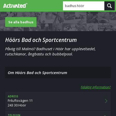
badhus höör
Se alla badhus
Höörs Bad och Sportcentrum
Påväg till Malmö? Badhuset i Höör har upplevelsedel,
rutschkanor, ångbastu och bubbelpool.
Om Höörs Bad och Sportcentrum
Felaktig information?
ADRESS
Friluftsvägen 11
243 30 Höör
TELEFON