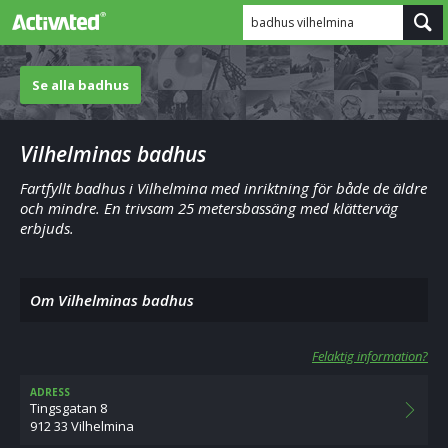
badhus vilhelmina
Se alla badhus
Vilhelminas badhus
Fartfyllt badhus i Vilhelmina med inriktning för både de äldre
och mindre. En trivsam 25 metersbassäng med klätterväg
erbjuds.
Om Vilhelminas badhus
Felaktig information?
ADRESS
Tingsgatan 8
912 33 Vilhelmina