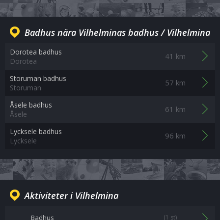
Badhus nära Vilhelminas badhus / Vilhelmina
Dorotea badhus
41 km
Dorotea
Storuman badhus
57 km
Storuman
Åsele badhus
61 km
Åsele
Lycksele badhus
96 km
Lycksele
Aktiviteter i Vilhelmina
Badhus
(1 st)