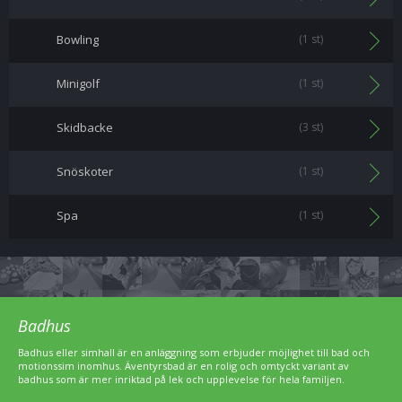
Bowling
(1 st)
Minigolf
(1 st)
Skidbacke
(3 st)
Snöskoter
(1 st)
Spa
(1 st)
Badhus
Badhus eller simhall är en anläggning som erbjuder möjlighet till bad och
motionssim inomhus. Äventyrsbad är en rolig och omtyckt variant av
badhus som är mer inriktad på lek och upplevelse för hela familjen.