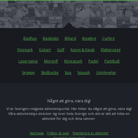
Badhus
Badplats
Biljard
Bowling
Curling
Djurpark
Gokart
Golf
Kanot & Kajak
Klättervägg
Lasergame
Minigolf
Nöjespark
Padel
Paintball
Segway
Skidbacke
Spa
Squash
Upplevelse
Något att göra, nära dig!
Vi är Sveriges roligaste aktivitetsportal. Här hittar du något att göra, nära dig!
Våra aktivitetstips sträcker sig över hela Sverige och det är lätt att hitta en
aktivitet för dig och dina vänner.
Startsida
Frågor & svar
Registrera er aktivitet
Kontakta Activated