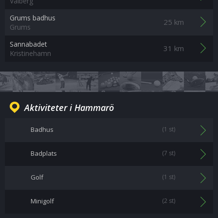
Vålberg
Grums badhus
25 km
Grums
Sannabadet
31 km
Kristinehamn
Aktiviteter i Hammarö
Badhus
(1 st)
Badplats
(7 st)
Golf
(1 st)
Minigolf
(2 st)