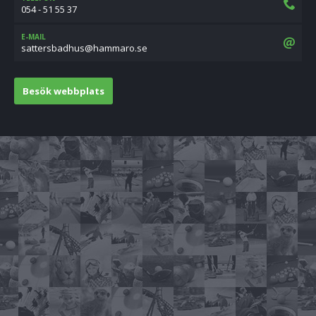
054 - 51 55 37
E-MAIL
es.orammah@suhdabsrettas
Besök webbplats