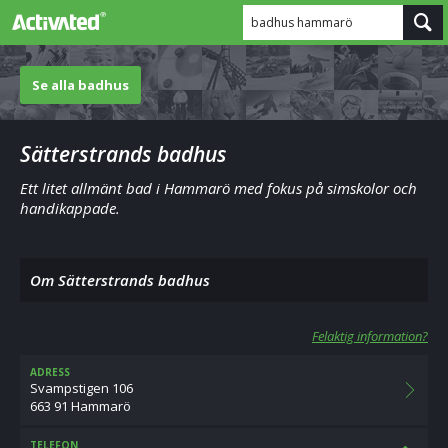
badhus hammarö
Se alla badhus
Sätterstrands badhus
Ett litet allmänt bad i Hammarö med fokus på simskolor och
handikappade.
Om Sätterstrands badhus
Felaktig information?
ADRESS
Svampstigen 106
663 91 Hammarö
TELEFON