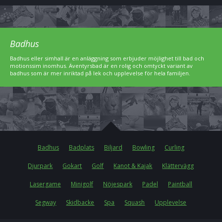
Badhus
Badhus eller simhall är en anläggning som erbjuder möjlighet till bad och
motionssim inomhus. Äventyrsbad är en rolig och omtyckt variant av
badhus som är mer inriktad på lek och upplevelse för hela familjen.
Badhus
Badplats
Biljard
Bowling
Curling
Djurpark
Gokart
Golf
Kanot & Kajak
Klättervägg
Lasergame
Minigolf
Nöjespark
Padel
Paintball
Segway
Skidbacke
Spa
Squash
Upplevelse