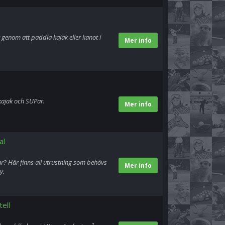
genom att paddla kajak eller kanot i
Mer info
kajak och SUPar.
Mer info
al
r? Här finns all utrustning som behövs
Mer info
y.
tell