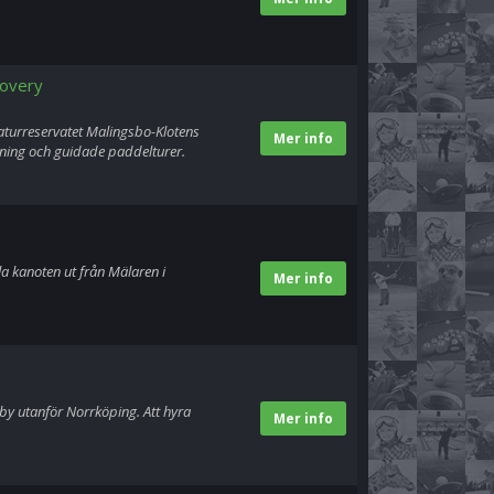
covery
aturreservatet Malingsbo-Klotens
Mer info
tning och guidade paddelturer.
a kanoten ut från Mälaren i
Mer info
Åby utanför Norrköping. Att hyra
Mer info