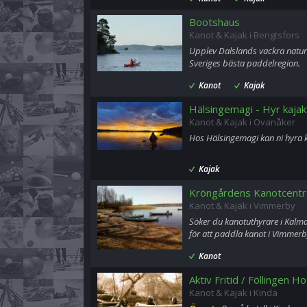
Bootshaus
Kanot & Kajak i Bengtsfors
Upplev Dalslands vackra natur 
Sveriges bästa paddelregion.
Kanot
Kajak
Hälsingemagi - Hyr kajak
Kanot & Kajak i Ovanåker
Hos Hälsingemagi kan ni hyra 
Kajak
Kröngårdens Kanotcentr
Kanot & Kajak i Vimmerby
Söker du kanotuthyrare i Kalma
för att paddla kanot i Vimmerb
Kanot
Aktiv Fritid / Föllingen Ho
Kanot & Kajak i Kinda