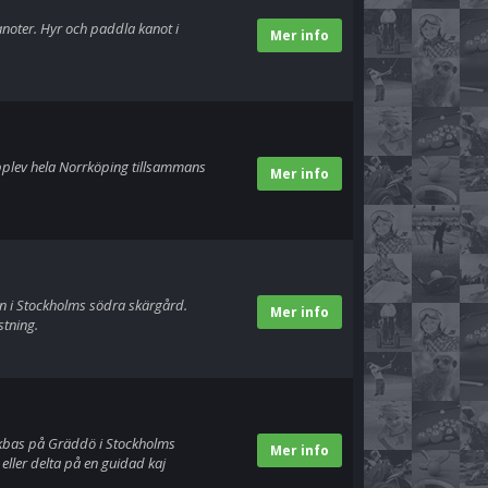
noter. Hyr och paddla kanot i
Mer info
pplev hela Norrköping tillsammans
Mer info
 i Stockholms södra skärgård.
Mer info
stning.
jakbas på Gräddö i Stockholms
Mer info
eller delta på en guidad kaj