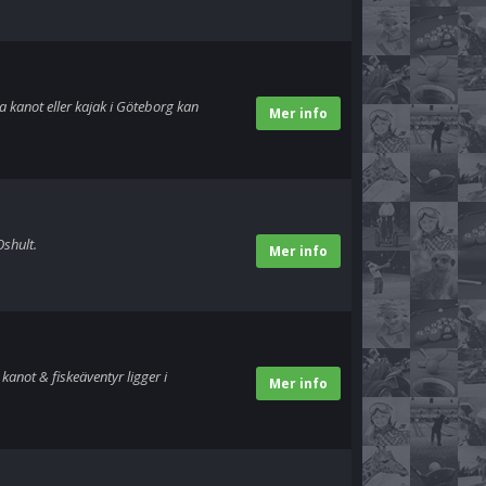
 kanot eller kajak i Göteborg kan
Mer info
shult.
Mer info
kanot & fiskeäventyr ligger i
Mer info