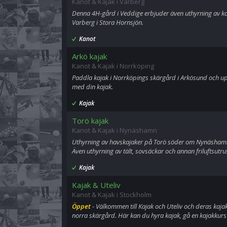
Kanot & Kajak i Varberg
Denna 4H-gård i Veddige erbjuder även uthyrning av ka
Varberg i Stora Hornsjön.
Kanot
Arkö kajak
Kanot & Kajak i Norrköping
Paddla kajak i Norrköpings skärgård i Arkösund och u
med din kajak.
Kajak
Torö kajak
Kanot & Kajak i Nynäshamn
Uthyrning av havskajaker på Torö söder om Nynäshamn
Även uthyrning av tält, sovsäckar och annan friluftsutru
Kajak
Kajak & Uteliv
Kanot & Kajak i Stockholm
Öppet
- Välkommen till Kajak och Uteliv och deras ka
norra skärgård. Här kan du hyra kajak, gå en kajakkurs 