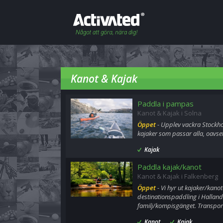
Kanot & Kajak
Paddla i pampas
Kanot & Kajak i Solna
Öppet
- Upplev vackra Stockhol
kajaker som passar alla, oavset
Kajak
Paddla kajak/kanot
Kanot & Kajak i Falkenberg
Öppet
- Vi hyr ut kajaker/kanot
destinationspaddling i Hallands
familj/kompisgänget. Transpor
Kanot
Kajak