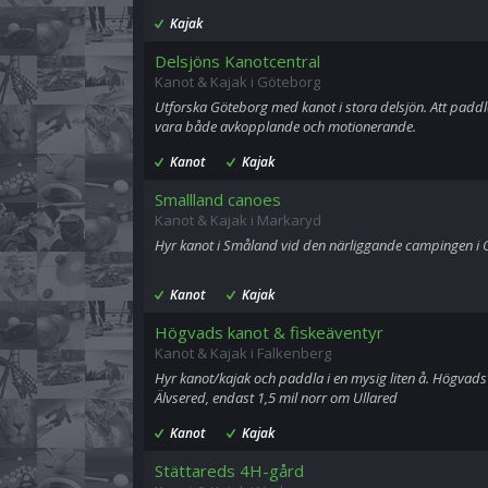
Kajak
Delsjöns Kanotcentral
Kanot & Kajak i Göteborg
Utforska Göteborg med kanot i stora delsjön. Att paddla
vara både avkopplande och motionerande.
Kanot
Kajak
Smallland canoes
Kanot & Kajak i Markaryd
Hyr kanot i Småland vid den närliggande campingen i O
Kanot
Kajak
Högvads kanot & fiskeäventyr
Kanot & Kajak i Falkenberg
Hyr kanot/kajak och paddla i en mysig liten å. Högvads 
Älvsered, endast 1,5 mil norr om Ullared
Kanot
Kajak
Stättareds 4H-gård