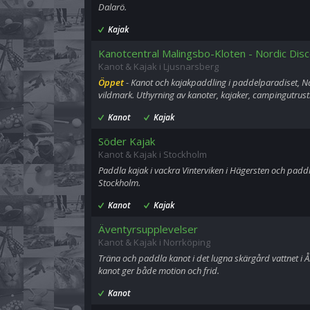
Dalarö.
Kajak
Kanotcentral Malingsbo-Kloten - Nordic Dis
Kanot & Kajak i Ljusnarsberg
Öppet
- Kanot och kajakpaddling i paddelparadiset, N
vildmark. Uthyrning av kanoter, kajaker, campingutrus
Kanot
Kajak
Söder Kajak
Kanot & Kajak i Stockholm
Paddla kajak i vackra Vinterviken i Hägersten och paddl
Stockholm.
Kanot
Kajak
Äventyrsupplevelser
Kanot & Kajak i Norrköping
Träna och paddla kanot i det lugna skärgård vattnet i 
kanot ger både motion och frid.
Kanot