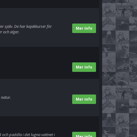
er själv. De har kajakkurser för
Mer info
r och alger.
Mer info
 natur.
Mer info
och paddla i det lugna vattnet i
Mer info