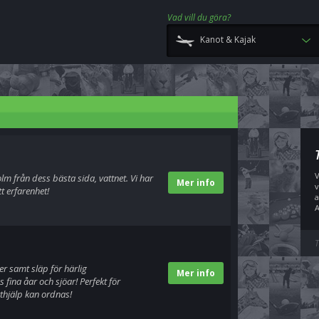
Vad vill du göra?
Kanot & Kajak
V
m från dess bästa sida, vattnet. Vi har
Mer info
v
t erfarenhet!
a
A
T
er samt släp för härlig
Mer info
 fina åar och sjöar! Perfekt för
thjälp kan ordnas!