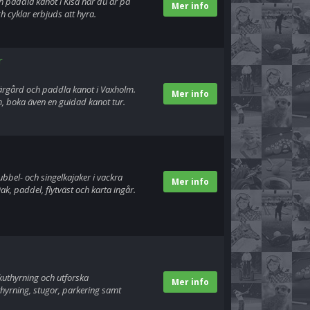
ch paddla kanot i Kisa när du är på
Mer info
h cyklar erbjuds att hyra.
r
ärgård och paddla kanot i Vaxholm.
Mer info
, boka även en guidad kanot tur.
bbel- och singelkajaker i vackra
Mer info
ak, paddel, flytväst och karta ingår.
akuthyrning och utforska
Mer info
hyrning, stugor, parkering samt