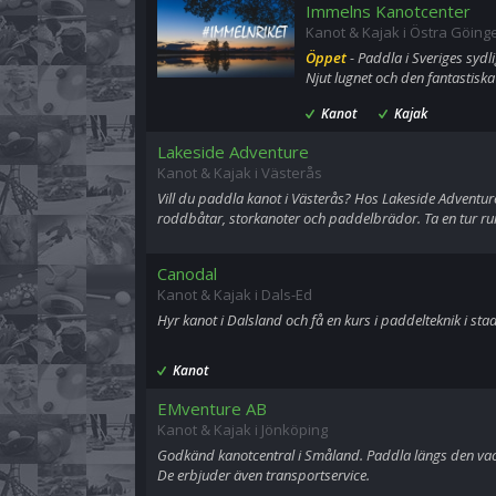
Immelns Kanotcenter
Kanot & Kajak i Östra Göing
Öppet
- Paddla i Sveriges sydl
Njut lugnet och den fantastiska
Kanot
Kajak
Lakeside Adventure
Kanot & Kajak i Västerås
Vill du paddla kanot i Västerås? Hos Lakeside Adventu
roddbåtar, storkanoter och paddelbrädor. Ta en tur ru
Canodal
Kanot & Kajak i Dals-Ed
Hyr kanot i Dalsland och få en kurs i paddelteknik i sta
Kanot
EMventure AB
Kanot & Kajak i Jönköping
Godkänd kanotcentral i Småland. Paddla längs den va
De erbjuder även transportservice.