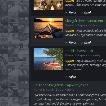
Öppet
- Bo på hotell i Kinda o
besök. Både kajak och kanot oc
Kanot
Kajak
Skärgårdens Kanotcente
Kanot & Kajak i Vaxholm
Öppet
- Njut av Stockholms sk
Medans du hyr kanot i Vaxholm
Kanot
Kajak
Paddla havskajak
Kanot & Kajak i Ronneby
Öppet
- Kajakuthyrning med du
Listerby skärgård, Blekinge. Kaj
Välkommen!
Kajak
S:t Anna Skärgårds Kajakuthyrning
Kanot & Kajak i Söderköping
Hyr kajaker av olika sorter hos S:t Anna Skärgårds Kaj
östgötaskärgården. De har även guidning/kurser, båtut
sommarlanthandel. Det finns även en sjömack.