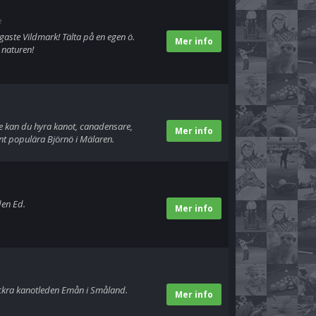
e
igaste Vildmark! Tälta på en egen ö.
Mer info
 naturen!
re kan du hyra kanot, canadensare,
Mer info
nt populära Björnö i Mälaren.
den Ed.
Mer info
ckra kanotleden Emån i Småland.
Mer info