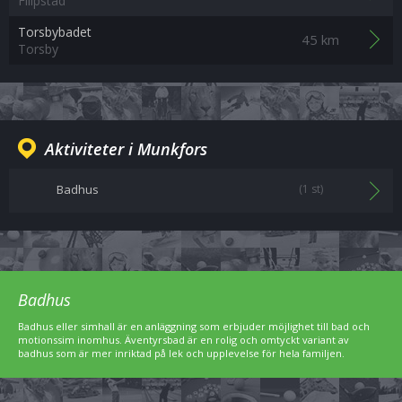
Filipstad
Torsbybadet
45 km
Torsby
Aktiviteter i Munkfors
Badhus
(1 st)
Badhus
Badhus eller simhall är en anläggning som erbjuder möjlighet till bad och
motionssim inomhus. Äventyrsbad är en rolig och omtyckt variant av
badhus som är mer inriktad på lek och upplevelse för hela familjen.