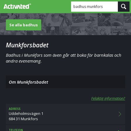
badhus munkfors
Se alla badhus
Munkforsbadet
Badhus i Munkfors som även går att boka för barnkalas och
andra evenemang.
Om Munkforsbadet
Felaktig information?
ADRESS
Uddeholmsvägen 1
684 31 Munkfors
TELEFON