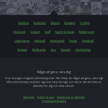
Badhus
Badplats
Biljard
Bowling
Curling
Djurpark
Gokart
Golf
Kanot & Kajak
Klättervägg
Lasergame
Minigolf
Nöjespark
Padel
Paintball
Segway
Skidbacke
Spa
Squash
Upplevelse
Något att göra, nära dig!
Vi är Sveriges roligaste aktivitetsportal. Här hittar du något att göra, nära dig!
Våra aktivitetstips sträcker sig över hela Sverige och det är lätt att hitta en
aktivitet för dig och dina vänner.
Startsida
Frågor & svar
Registrera er aktivitet
Kontakta Activated