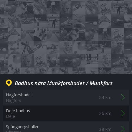
Badhus nära Munkforsbadet / Munkfors
Hagforsbadet
24 km
Hagfors
Deje badhus
26 km
Deje
Spångbergshallen
38 km