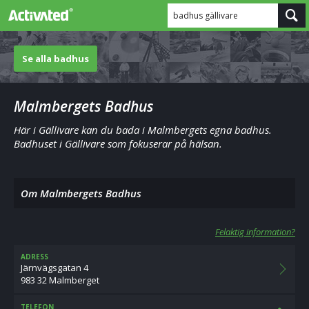
badhus gällivare
Se alla badhus
Malmbergets Badhus
Här i Gällivare kan du bada i Malmbergets egna badhus.
Badhuset i Gällivare som fokuserar på hälsan.
Om Malmbergets Badhus
Felaktig information?
ADRESS
Järnvägsgatan 4
983 32 Malmberget
TELEFON