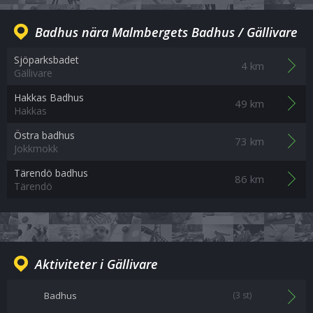
Badhus nära Malmbergets Badhus / Gällivare
Sjöparksbadet
4 km
Gällivare
Hakkas Badhus
49 km
Hakkas
Östra badhus
73 km
Jokkmokk
Tärendö badhus
86 km
Tärendö
Aktiviteter i Gällivare
Badhus
(3 st)