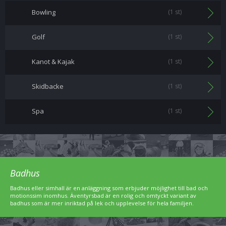
Bowling
(1 st)
Golf
(1 st)
Kanot & Kajak
(1 st)
Skidbacke
(1 st)
Spa
(1 st)
Badhus
Badhus eller simhall är en anläggning som erbjuder möjlighet till bad och
motionssim inomhus. Äventyrsbad är en rolig och omtyckt variant av
badhus som är mer inriktad på lek och upplevelse för hela familjen.