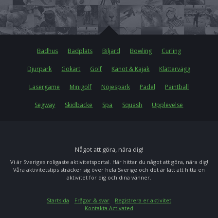
Badhus
Badplats
Biljard
Bowling
Curling
Djurpark
Gokart
Golf
Kanot & Kajak
Klättervägg
Lasergame
Minigolf
Nöjespark
Padel
Paintball
Segway
Skidbacke
Spa
Squash
Upplevelse
Något att göra, nära dig!
Vi är Sveriges roligaste aktivitetsportal. Här hittar du något att göra, nära dig!
Våra aktivitetstips sträcker sig över hela Sverige och det är lätt att hitta en
aktivitet för dig och dina vänner.
Startsida
Frågor & svar
Registrera er aktivitet
Kontakta Activated