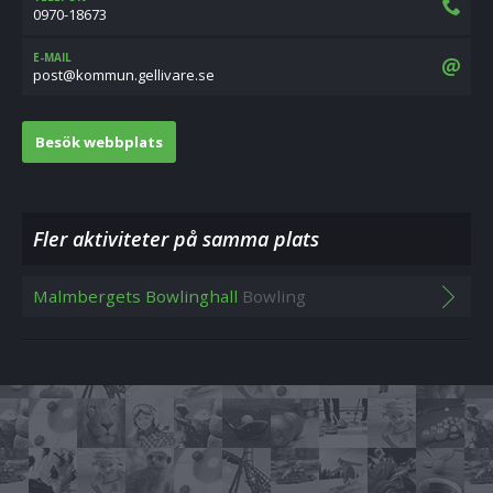
0970-18673
E-MAIL
es.eravilleg.nummok@tsop
Besök webbplats
Fler aktiviteter på samma plats
Malmbergets Bowlinghall
Bowling