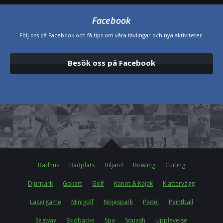
Facebook
Följ oss på Facebook och få tips om våra tävlingar och nya aktiviteter.
Besök oss på Facebook
Badhus
Badplats
Biljard
Bowling
Curling
Djurpark
Gokart
Golf
Kanot & Kajak
Klättervägg
Lasergame
Minigolf
Nöjespark
Padel
Paintball
Segway
Skidbacke
Spa
Squash
Upplevelse