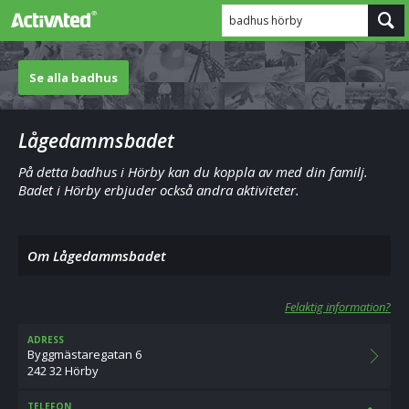
badhus hörby
Se alla badhus
Lågedammsbadet
På detta badhus i Hörby kan du koppla av med din familj.
Badet i Hörby erbjuder också andra aktiviteter.
Om Lågedammsbadet
Felaktig information?
ADRESS
Byggmästaregatan 6
242 32 Hörby
TELEFON