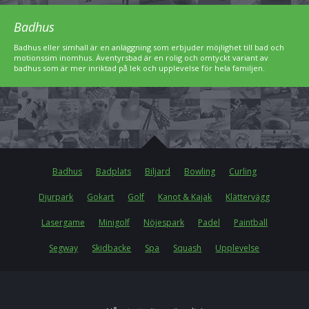
Badhus
Badhus eller simhall är en anläggning som erbjuder möjlighet till bad och
motionssim inomhus. Äventyrsbad är en rolig och omtyckt variant av
badhus som är mer inriktad på lek och upplevelse för hela familjen.
Badhus
Badplats
Biljard
Bowling
Curling
Djurpark
Gokart
Golf
Kanot & Kajak
Klättervägg
Lasergame
Minigolf
Nöjespark
Padel
Paintball
Segway
Skidbacke
Spa
Squash
Upplevelse