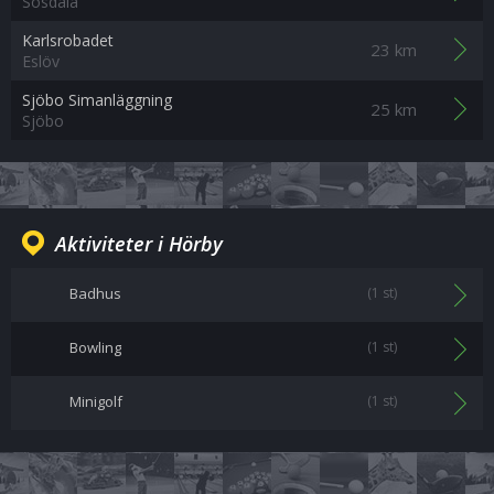
Sösdala
Karlsrobadet
23 km
Eslöv
Sjöbo Simanläggning
25 km
Sjöbo
Aktiviteter i Hörby
Badhus
(1 st)
Bowling
(1 st)
Minigolf
(1 st)