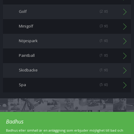
Golf
(2 st)
Minigolf
(3 st)
Nöjespark
(1 st)
Paintball
(1 st)
Skidbacke
(1 st)
Spa
(5 st)
Badhus
Badhus eller simhall är en anläggning som erbjuder möjlighet till bad och