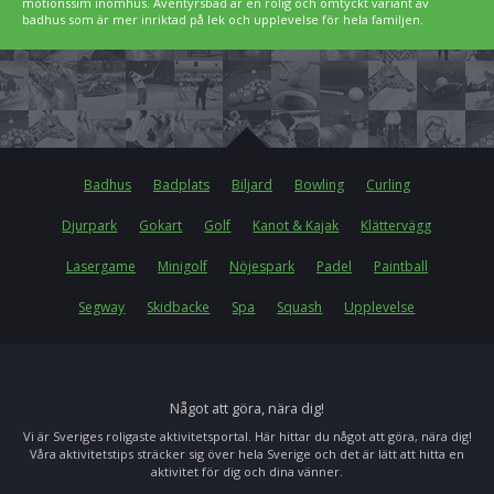
motionssim inomhus. Äventyrsbad är en rolig och omtyckt variant av
badhus som är mer inriktad på lek och upplevelse för hela familjen.
Badhus
Badplats
Biljard
Bowling
Curling
Djurpark
Gokart
Golf
Kanot & Kajak
Klättervägg
Lasergame
Minigolf
Nöjespark
Padel
Paintball
Segway
Skidbacke
Spa
Squash
Upplevelse
Något att göra, nära dig!
Vi är Sveriges roligaste aktivitetsportal. Här hittar du något att göra, nära dig!
Våra aktivitetstips sträcker sig över hela Sverige och det är lätt att hitta en
aktivitet för dig och dina vänner.