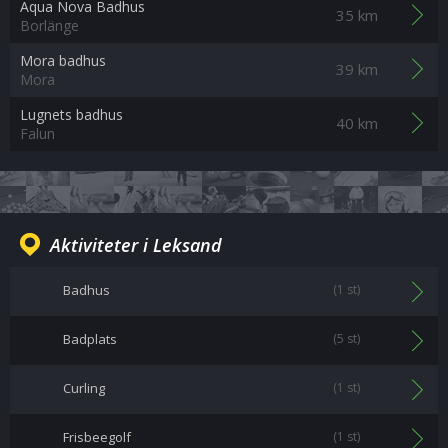
Aqua Nova Badhus
35 km
Borlänge
Mora badhus
39 km
Mora
Lugnets badhus
40 km
Falun
Aktiviteter i Leksand
Badhus
(1 st)
Badplats
(5 st)
Curling
(1 st)
Frisbeegolf
(1 st)