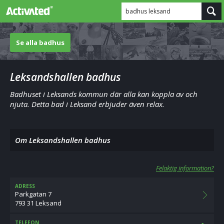
badhus leksand
Se alla badhus
Leksandshallen badhus
Badhuset i Leksands kommun där alla kan koppla av och
njuta. Detta bad i Leksand erbjuder även relax.
Om Leksandshallen badhus
Felaktig information?
ADRESS
Parkgatan 7
793 31 Leksand
TELEFON