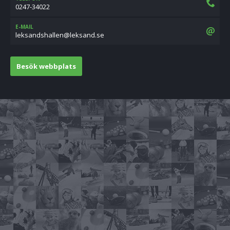
0247-34022
E-MAIL
es.dnaskel@nellahsdnaskel
Besök webbplats