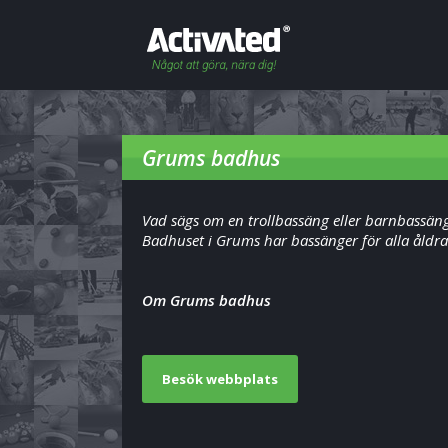
Grums badhus
Vad sägs om en trollbassäng eller barnbassän
Badhuset i Grums har bassänger för alla åldra
Om Grums badhus
Besök webbplats