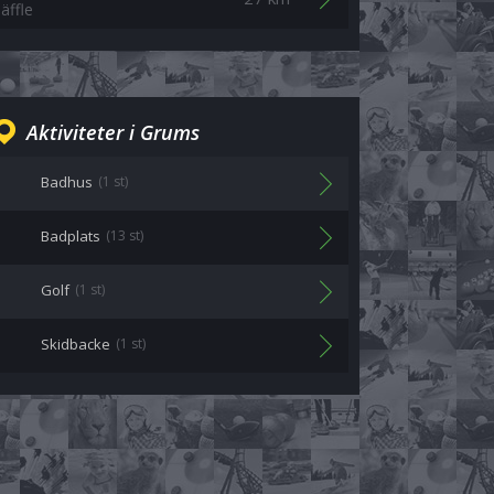
äffle
Aktiviteter i Grums
Badhus
(1 st)
Badplats
(13 st)
Golf
(1 st)
Skidbacke
(1 st)