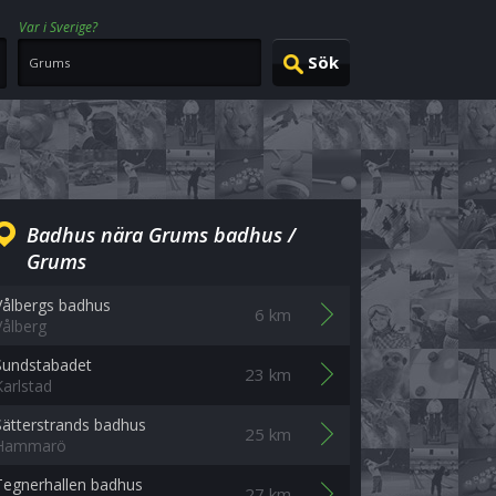
Var i Sverige?
Badhus nära Grums badhus /
Grums
Vålbergs badhus
6 km
Vålberg
Sundstabadet
23 km
Karlstad
Sätterstrands badhus
25 km
Hammarö
Tegnerhallen badhus
27 km