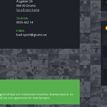
Åsgatan 26
s
664 30 Grums
Se på stor karta
TELEFON
0555-422 14
E-MAIL
es.smurg@trops-dab
ighet till bad och motionssim inomhus. Äventyrsbad är en
på lek och upplevelse för hela familjen.