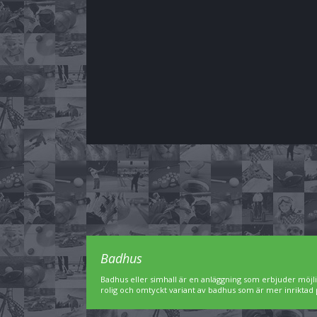
Badhus
Badhus eller simhall är en anläggning som erbjuder möjl
rolig och omtyckt variant av badhus som är mer inriktad 