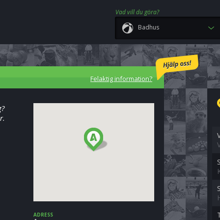
Vad vill du göra?
Badhus
Felaktig information?
g?
r.
ADRESS