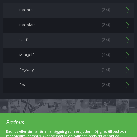
Badhus
(2 st)
Badplats
(2 st)
Golf
(2 st)
Minigolf
(4 st)
Segway
(1 st)
Spa
(2 st)
Badhus
Badhus eller simhall är en anläggning som erbjuder möjlighet till bad och
motionssim inomhus. Äventyrsbad är en rolig och omtyckt variant av