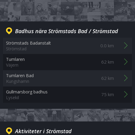
Badhus nära Strömstads Bad / Strömstad
Strömstads Badanstalt
0.0 km
Strömstad
Tumlaren
62 km
Väjern
Tumlaren Bad
62 km
Kungshamn
Gullmarsborg badhus
75 km
Lysekil
Aktiviteter i Strömstad