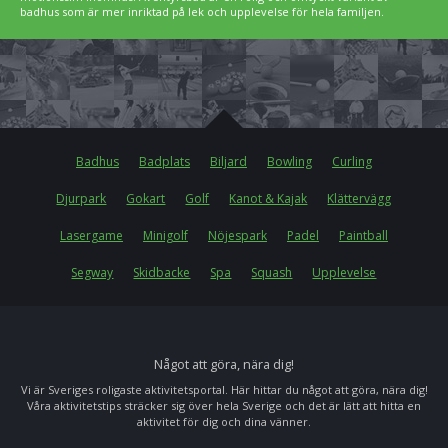
badhus som är mer inriktad på lek och upplevelse för hela familjen.
Badhus
Badplats
Biljard
Bowling
Curling
Djurpark
Gokart
Golf
Kanot & Kajak
Klättervägg
Lasergame
Minigolf
Nöjespark
Padel
Paintball
Segway
Skidbacke
Spa
Squash
Upplevelse
Något att göra, nära dig!
Vi är Sveriges roligaste aktivitetsportal. Här hittar du något att göra, nära dig!
Våra aktivitetstips sträcker sig över hela Sverige och det är lätt att hitta en
aktivitet för dig och dina vänner.