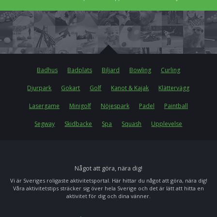
Badhus
Badplats
Biljard
Bowling
Curling
Djurpark
Gokart
Golf
Kanot & Kajak
Klättervägg
Lasergame
Minigolf
Nöjespark
Padel
Paintball
Segway
Skidbacke
Spa
Squash
Upplevelse
Något att göra, nära dig!
Vi är Sveriges roligaste aktivitetsportal. Här hittar du något att göra, nära dig!
Våra aktivitetstips sträcker sig över hela Sverige och det är lätt att hitta en
aktivitet för dig och dina vänner.