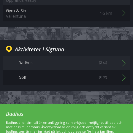
Upplands Väsby
Gym & Sim
16 km
Vallentuna
Aktiviteter i Sigtuna
Badhus
(2 st)
Golf
(6 st)
Badhus
Badhus eller simhall är en anläggning som erbjuder möjlighet till bad och
motionssim inomhus. Äventyrsbad är en rolig och omtyckt variant av
badhus som är mer inriktad på lek och upplevelse för hela familjen.