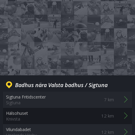
Badhus nära Valsta badhus / Sigtuna
Sigtuna Fritidscenter
7 km
Sigtuna
Hälsohuset
12 km
Knivsta
Vilundabadet
12 km