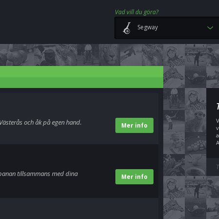
Vad vill du göra?
Segway
V
 Västerås och åk på egen hand.
Mer info
v
a
A
T
sbanan tillsammans med dina
Mer info