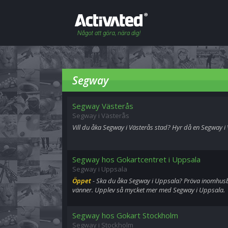
Segway
Segway Västerås
Segway i Västerås
Vill du åka Segway i Västerås stad? Hyr då en Segway i
Segway hos Gokartcentret i Uppsala
Segway i Uppsala
Öppet
- Ska du åka Segway i Uppsala? Pröva inomhu
vänner. Upplev så mycket mer med Segway i Uppsala.
Segway hos Gokart Stockholm
Segway i Stockholm