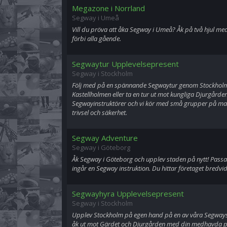
Megazone i Norrland
Segway i Umeå
Vill du pröva att åka Segway i Umeå? Åk på två hjul m
förbi alla gående.
Segwaytur Upplevelsepresent
Segway i Stockholm
Följ med på en spännande Segwaytur genom Stockhol
Kastellholmen eller ta en tur ut mot kungliga Djurgården
Segwayinstruktörer och vi kör med små grupper på max
trivsel och säkerhet.
Segway Adventure
Segway i Göteborg
Åk Segway i Göteborg och upplev staden på nytt! Passar
ingår en Segway instruktion. Du hittar företaget bredv
Segwayhyra Upplevelsepresent
Segway i Stockholm
Upplev Stockholm på egen hand på en av våra Segways.
åk ut mot Gärdet och Djurgården med din medhavda pi