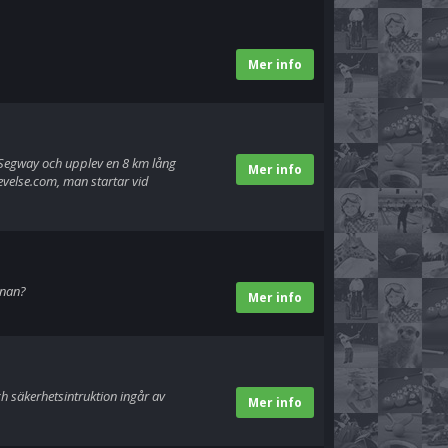
Mer info
n Segway och upplev en 8 km lång
Mer info
evelse.com, man startar vid
anan?
Mer info
 säkerhetsintruktion ingår av
Mer info