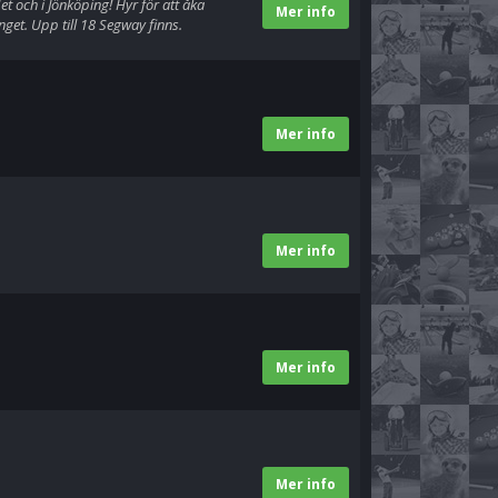
och i Jönköping! Hyr för att åka
Mer info
get. Upp till 18 Segway finns.
Mer info
Mer info
Mer info
Mer info