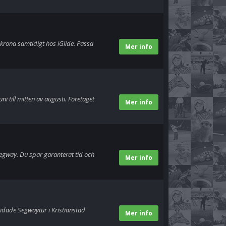
krona samtidigt hos iGlide. Passa
Mer info
i till mitten av augusti. Företaget
Mer info
egway. Du spar garanterat tid och
Mer info
idade Segwaytur i Kristianstad
Mer info