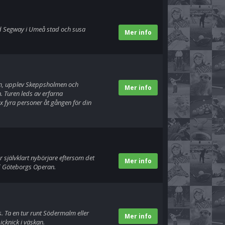
ed Segway i Umeå stad och susa
Mer info
m, upplev Skeppsholmen och
Mer info
. Turen leds av erfarna
 fyra personer åt gången för din
 självklart nybörjare eftersom det
Mer info
id Göteborgs Operan.
 Ta en tur runt Södermalm eller
Mer info
cknick i väskan.