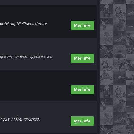
citet upptill 30pers. Upplev
Mer info
erans, tar emot upptill 6 pers.
Mer info
Mer info
dad tur i Åres landskap.
Mer info