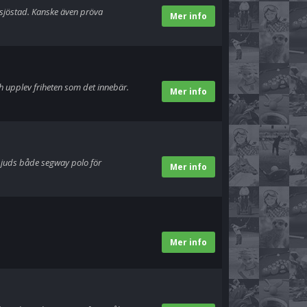
sjöstad. Kanske även pröva
Mer info
h upplev friheten som det innebär.
Mer info
bjuds både segway polo för
Mer info
Mer info