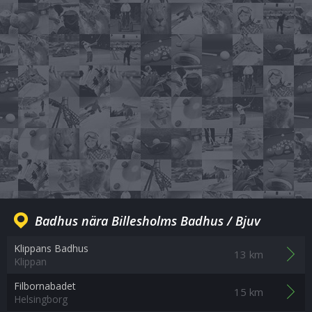
Badhus nära Billesholms Badhus / Bjuv
Klippans Badhus
13 km
Klippan
Filbornabadet
15 km
Helsingborg