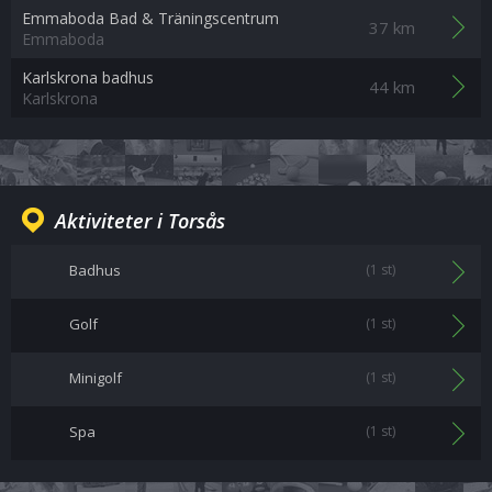
Emmaboda Bad & Träningscentrum
37 km
Emmaboda
Karlskrona badhus
44 km
Karlskrona
Aktiviteter i Torsås
Badhus
(1 st)
Golf
(1 st)
Minigolf
(1 st)
Spa
(1 st)