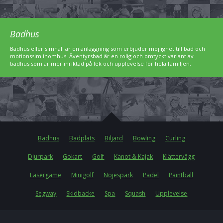
Badhus
Badhus eller simhall är en anläggning som erbjuder möjlighet till bad och
motionssim inomhus. Äventyrsbad är en rolig och omtyckt variant av
badhus som är mer inriktad på lek och upplevelse för hela familjen.
Badhus
Badplats
Biljard
Bowling
Curling
Djurpark
Gokart
Golf
Kanot & Kajak
Klättervägg
Lasergame
Minigolf
Nöjespark
Padel
Paintball
Segway
Skidbacke
Spa
Squash
Upplevelse