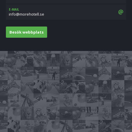
E-MAIL
es.lletoherom@ofni
Besök webbplats