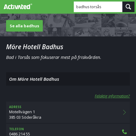
badhus torsås
Se alla badhus
Möre Hotell Badhus
Bad i Torsås som fokuserar mest på friskvården.
Om Möre Hotell Badhus
Felaktig information?
ADRESS
Motellvägen 1
385 03 Söderåkra
TELEFON
0486 214 55