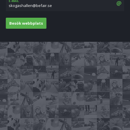
E-MAIL
es.riafeb@nellahsagoks
Besök webbplats