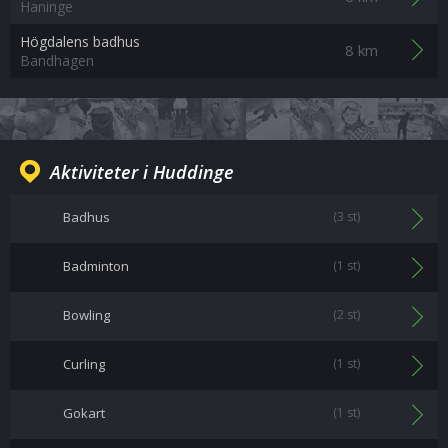
Haninge
Högdalens badhus
8 km
Bandhagen
Aktiviteter i Huddinge
Badhus
(3 st)
Badminton
(1 st)
Bowling
(2 st)
Curling
(1 st)
Gokart
(1 st)