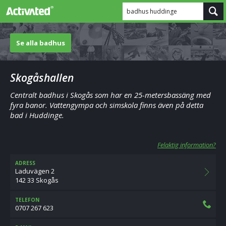
badhus huddinge
Se alla badhus
Skogåshallen
Centralt badhus i Skogås som har en 25-metersbassäng med
fyra banor. Vattengympa och simskola finns även på detta
bad i Huddinge.
Felaktig information?
ADRESS
Laduvägen 2
142 33 Skogås
TELEFON
0707 267 623