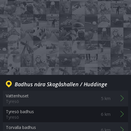
Badhus nära Skogåshallen / Huddinge
Vattenhuset
5 km
Tyresö
Tyresö badhus
6 km
Tyresö
Torvalla badhus
6 km