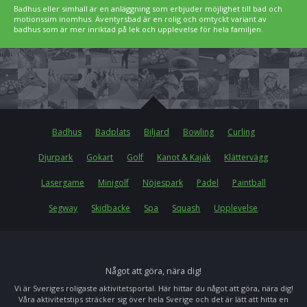
Badhus eller simhall är en anläggning som erbjuder möjlighet till bad och
motionssim inomhus. Äventyrsbad är en rolig och omtyckt variant av
badhus som är mer inriktad på lek och upplevelse för hela familjen.
Badhus
Badplats
Biljard
Bowling
Curling
Djurpark
Gokart
Golf
Kanot & Kajak
Klättervägg
Lasergame
Minigolf
Nöjespark
Padel
Paintball
Segway
Skidbacke
Spa
Squash
Upplevelse
Något att göra, nära dig!
Vi är Sveriges roligaste aktivitetsportal. Här hittar du något att göra, nära dig!
Våra aktivitetstips sträcker sig över hela Sverige och det är lätt att hitta en