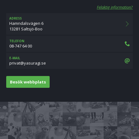
Felaktig information?
ADRESS
Hamndalsvägen 6
13281 Saltsjö-Boo
TELEFON
08-747 64 00
E-MAIL
es.igarusay@tavirp
Besök webbplats