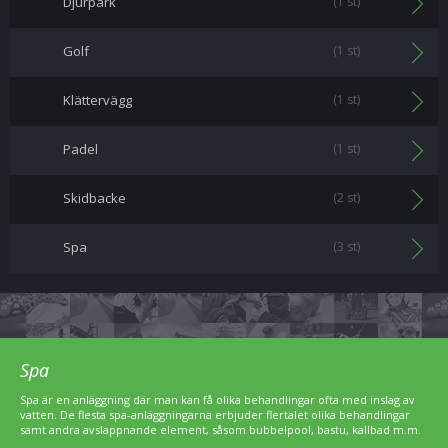
Djurpark
(1 st)
Golf
(1 st)
Klättervägg
(1 st)
Padel
(1 st)
Skidbacke
(2 st)
Spa
(3 st)
Spa
Spa är en anläggning där man kan få olika behandlingar ofta med inslag av
vatten. De flesta spa-anläggningarna erbjuder flertalet olika behandlingar
samt andra avslappnande element, såsom bubbelpool, bastu, kallbad m.m.