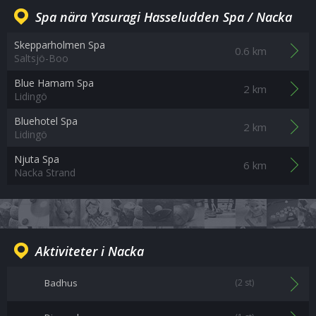
Spa nära Yasuragi Hasseludden Spa / Nacka
Skepparholmen Spa
0.6 km
Saltsjö-Boo
Blue Hamam Spa
2 km
Lidingö
Bluehotel Spa
2 km
Lidingö
Njuta Spa
6 km
Nacka Strand
Aktiviteter i Nacka
Badhus
(2 st)