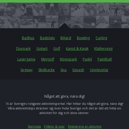
Badhus
Badplats
Biljard
Bowling
Curling
Djurpark
Gokart
Golf
Kanot & Kajak
Klättervägg
Lasergame
Minigolf
Nöjespark
Padel
Paintball
Segway
Skidbacke
Spa
Squash
Upplevelse
Något att göra, nära dig!
Vi är Sveriges roligaste aktivitetsportal. Här hittar du något att göra, nära dig!
Våra aktivitetstips sträcker sig över hela Sverige och det är lätt att hitta en
aktivitet för dig och dina vänner.
Startsida
Frågor & svar
Registrera er aktivitet