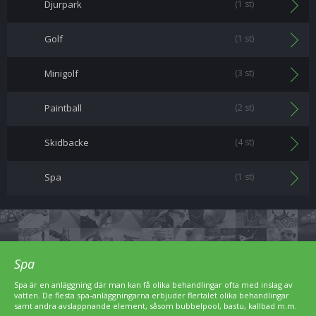
Djurpark
(1 st)
Golf
(1 st)
Minigolf
(3 st)
Paintball
(2 st)
Skidbacke
(4 st)
Spa
(1 st)
Spa
Spa är en anläggning där man kan få olika behandlingar ofta med inslag av
vatten. De flesta spa-anläggningarna erbjuder flertalet olika behandlingar
samt andra avslappnande element, såsom bubbelpool, bastu, kallbad m.m.