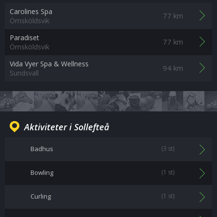
Carolines Spa
77 km
Örnsköldsvik
Paradiset
77 km
Örnsköldsvik
Vida Vyer Spa & Wellness
94 km
Sundsvall
Aktiviteter i Sollefteå
Badhus
(3 st)
Bowling
(1 st)
Curling
(1 st)