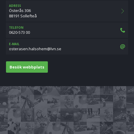
ADRESS
Österås 306
88191 Sollefteå
TELEFON
0620-573 00
E-MAIL
es.nvl@mehoslah.nesaretso
Besök webbplats