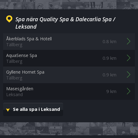
Spa nära Quality Spa & Dalecarlia Spa /
Leksand
Åkerblads Spa & Hotell
0.8 km
Tällberg
AquaSense Spa
0.9 km
Tällberg
Gyllene Hornet Spa
0.9 km
Tällberg
Masesgården
9 km
Leksand
Se alla spa i Leksand