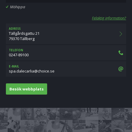
Möhippa
Felaktig information?
ADRESS
Tällgårdsgattu 21
79370 Tällberg
TELEFON
0247-89100
E-MAIL
es.eciohc@ailracelad.aps
Besök webbplats