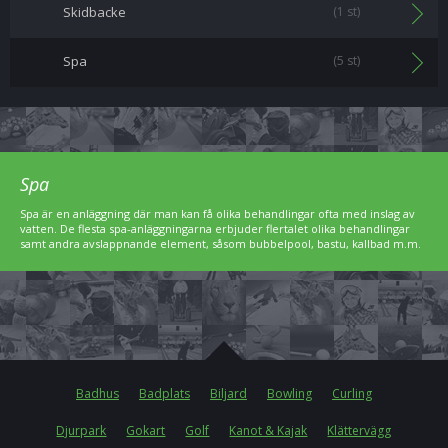
Skidbacke
(1 st)
Spa
(5 st)
Spa
Spa är en anläggning där man kan få olika behandlingar ofta med inslag av
vatten. De flesta spa-anläggningarna erbjuder flertalet olika behandlingar
samt andra avslappnande element, såsom bubbelpool, bastu, kallbad m.m.
Badhus
Badplats
Biljard
Bowling
Curling
Djurpark
Gokart
Golf
Kanot & Kajak
Klättervägg