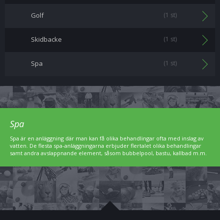
Golf
(1 st)
Skidbacke
(1 st)
Spa
(1 st)
Spa
Spa är en anläggning där man kan få olika behandlingar ofta med inslag av
vatten. De flesta spa-anläggningarna erbjuder flertalet olika behandlingar
samt andra avslappnande element, såsom bubbelpool, bastu, kallbad m.m.