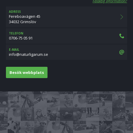
Felaktig information?
ADRESS
Fereboavägen 45
34032 Grimslöv
TELEFON
0706-75 05 91
E-MAIL
es.muragilrutan@ofni
Besök webbplats