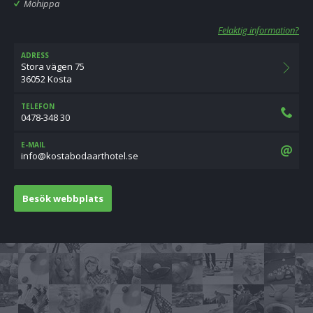
Möhippa
Felaktig information?
ADRESS
Stora vägen 75
36052 Kosta
TELEFON
0478-348 30
E-MAIL
es.letohtraadobatsok@ofni
Besök webbplats