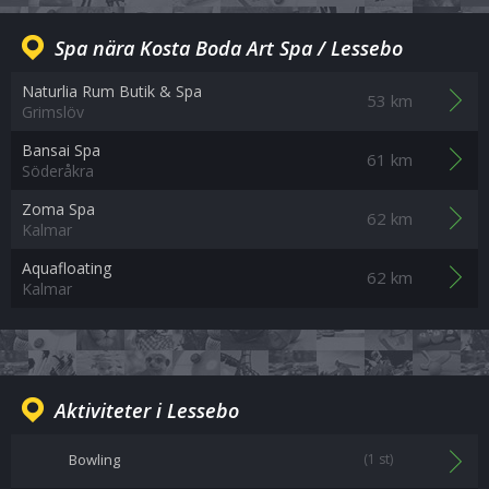
Spa nära Kosta Boda Art Spa / Lessebo
Naturlia Rum Butik & Spa
53 km
Grimslöv
Bansai Spa
61 km
Söderåkra
Zoma Spa
62 km
Kalmar
Aquafloating
62 km
Kalmar
Aktiviteter i Lessebo
Bowling
(1 st)