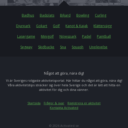
Badhus
Badplats
Biljard
Bowling
Curling
Djurpark
Gokart
Golf
Kanot & Kajak
Klättervägg
Lasergame
Minigolf
Nöjespark
Padel
Paintball
Segway
Skidbacke
Spa
Squash
Upplevelse
Något att göra, nära dig!
Vi är Sveriges roligaste aktivitetsportal. Här hittar du något att göra, nära dig!
Våra aktivitetstips sträcker sig över hela Sverige och det är lätt att hitta en
aktivitet för dig och dina vänner.
Startsida
Frågor & svar
Registrera er aktivitet
Kontakta Activated
© 2026 Activated.se