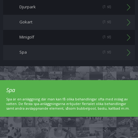
Djurpark
(1 st)
Gokart
(1 st)
Minigolf
(1 st)
Spa
(1 st)
Spa
Spa är en anläggning där man kan få olika behandlingar ofta med inslag av
vatten. De flesta spa-anläggningarna erbjuder flertalet olika behandlingar
samt andra avslappnande element, såsom bubbelpool, bastu, kallbad m.m.