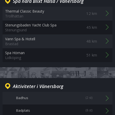
Spa nära Blixt Hälsa / Vänersborg
Thermal Classic Beauty
12 km
Trollhättan
Stenungsbaden Yacht Club Spa
45 km
Stenungsund
Vann Spa & Hotell
48 km
Brastad
Spa Hörnan
51 km
Lidköping
Aktiviteter i Vänersborg
Badhus
(2 st)
Badplats
(8 st)