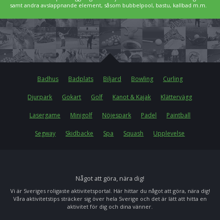
samt andra avslappnande element, såsom bubbelpool, bastu, kallbad m.m.
Badhus
Badplats
Biljard
Bowling
Curling
Djurpark
Gokart
Golf
Kanot & Kajak
Klättervägg
Lasergame
Minigolf
Nöjespark
Padel
Paintball
Segway
Skidbacke
Spa
Squash
Upplevelse
Något att göra, nära dig!
Vi är Sveriges roligaste aktivitetsportal. Här hittar du något att göra, nära dig!
Våra aktivitetstips sträcker sig över hela Sverige och det är lätt att hitta en
aktivitet för dig och dina vänner.