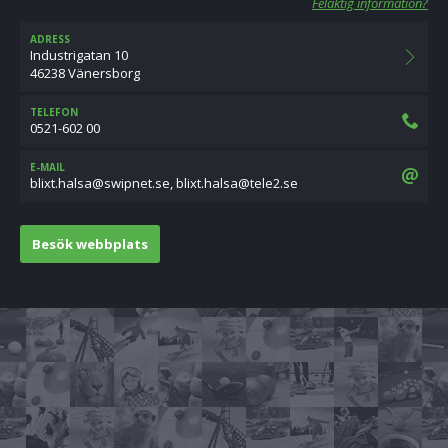
Felaktig information?
ADRESS
Industrigatan 10
46238 Vänersborg
TELEFON
0521-602 00
E-MAIL
es.2elet@aslah.txilb ,es.tenpiws@aslah.txilb
Besök webbplats