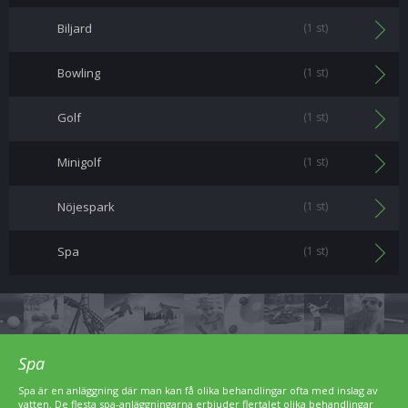
Biljard
(1 st)
Bowling
(1 st)
Golf
(1 st)
Minigolf
(1 st)
Nöjespark
(1 st)
Spa
(1 st)
Spa
Spa är en anläggning där man kan få olika behandlingar ofta med inslag av
vatten. De flesta spa-anläggningarna erbjuder flertalet olika behandlingar