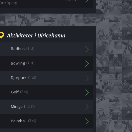
Jönköping
Aktiviteter i Ulricehamn
Badhus
(1 st)
Bowling
(1 st)
Djurpark
(1 st)
Golf
(2 st)
Minigolf
(2 st)
Paintball
(3 st)