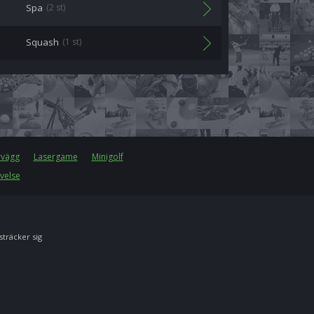
Spa
(2 st)
Squash
(1 st)
rvägg
Lasergame
Minigolf
velse
 sträcker sig