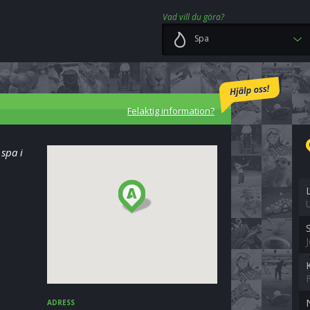
Vad vill du göra?
Spa
Felaktig information?
spa i
ADRESS