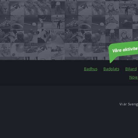
Badhus
Badplats
Biljard
Nöje
Vi är Sverig