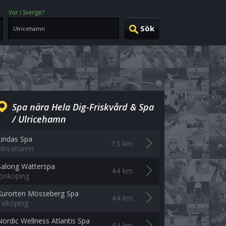
Var i Sverige?
Spa nära Hela Dig-Friskvård & Spa
/ Ulricehamn
Lindas Spa
15 km
Ulricehamn
Salong Wätterspa
44 km
Jönköping
Kurorten Mösseberg Spa
44 km
Falköping
Nordic Wellness Atlantis Spa
44 km