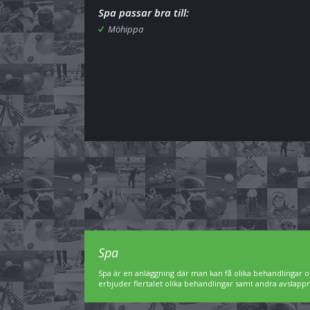
Spa passar bra till:
Möhippa
Spa
Spa är en anläggning där man kan få olika behandlingar of
erbjuder flertalet olika behandlingar samt andra avslap