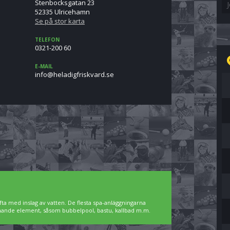
Stenbocksgatan 23
52335 Ulricehamn
Se på stor karta
TELEFON
0321-200 60
E-MAIL
es.dravksirfgidaleh@ofni
ta med inslag av vatten. De flesta spa-anläggningarna
pnande element, såsom bubbelpool, bastu, kallbad m.m.