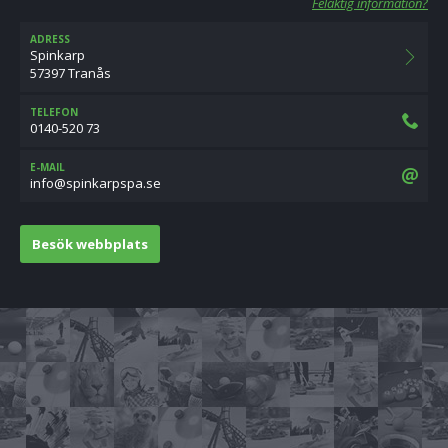
Felaktig information?
ADRESS
Spinkarp
57397 Tranås
TELEFON
0140-520 73
E-MAIL
es.apspraknips@ofni
Besök webbplats