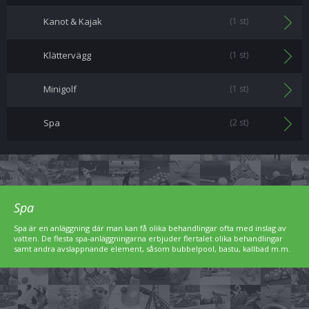
Kanot & Kajak
(1 st)
Klättervägg
(1 st)
Minigolf
(1 st)
Spa
(2 st)
Spa
Spa är en anläggning där man kan få olika behandlingar ofta med inslag av
vatten. De flesta spa-anläggningarna erbjuder flertalet olika behandlingar
samt andra avslappnande element, såsom bubbelpool, bastu, kallbad m.m.