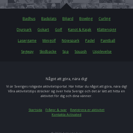
Badhus
Badplats
Biljard
Bowling
Curling
Djurpark
Gokart
Golf
Kanot & Kajak
Klättervägg
Lasergame
Minigolf
Nöjespark
Padel
Paintball
Segway
Skidbacke
Spa
Squash
Upplevelse
Något att göra, nära dig!
Vi är Sveriges roligaste aktivitetsportal. Här hittar du något att göra, nära dig!
Våra aktivitetstips sträcker sig över hela Sverige och det är lätt att hitta en
aktivitet för dig och dina vänner.
Startsida
Frågor & svar
Registrera er aktivitet
Kontakta Activated