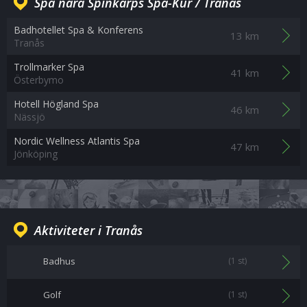
Spa nära Spinkarps Spa-Kur / Tranås
Badhotellet Spa & Konferens
13 km
Tranås
Trollmarker Spa
41 km
Österbymo
Hotell Högland Spa
46 km
Nässjö
Nordic Wellness Atlantis Spa
47 km
Jönköping
Aktiviteter i Tranås
Badhus
(1 st)
Golf
(1 st)