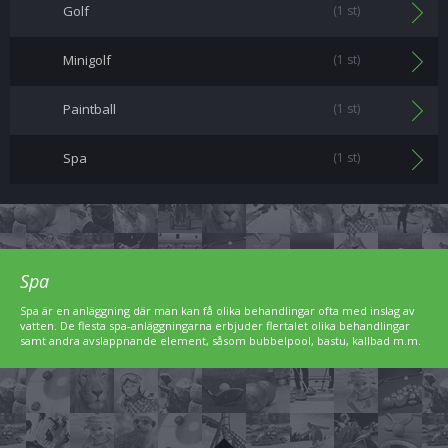
Golf
(1 st)
Minigolf
(1 st)
Paintball
(1 st)
Spa
(1 st)
Spa
Spa är en anläggning där man kan få olika behandlingar ofta med inslag av
vatten. De flesta spa-anläggningarna erbjuder flertalet olika behandlingar
samt andra avslappnande element, såsom bubbelpool, bastu, kallbad m.m.