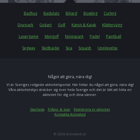
Badhus
Badplats
Biljard
Bowling
Curling
Djurpark
Gokart
Golf
Kanot & Kajak
Klättervägg
Lasergame
Minigolf
Nöjespark
Padel
Paintball
Segway
Skidbacke
Spa
Squash
Upplevelse
Något att göra, nära dig!
Vi är Sveriges roligaste aktivitetsportal. Här hittar du något att göra, nära dig!
Våra aktivitetstips sträcker sig över hela Sverige och det är lätt att hitta en
aktivitet för dig och dina vänner.
Startsida
Frågor & svar
Registrera er aktivitet
Kontakta Activated
© 2026 Activated.se