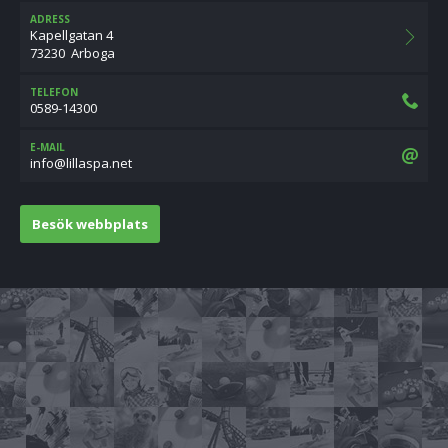
ADRESS
Kapellgatan 4
73230 Arboga
TELEFON
0589-14300
E-MAIL
ten.apsallil@ofni
Besök webbplats