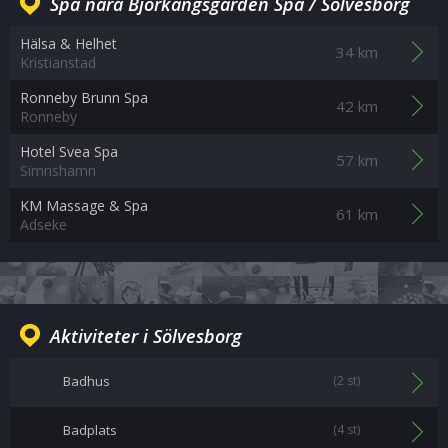
Spa nära Björkängsgården Spa / Sölvesborg
Hälsa & Helhet
34 km
Kristianstad
Ronneby Brunn Spa
42 km
Ronneby
Hotel Svea Spa
57 km
Simrishamn
KM Massage & Spa
61 km
Adseke
Aktiviteter i Sölvesborg
Badhus
(2 st)
Badplats
(4 st)