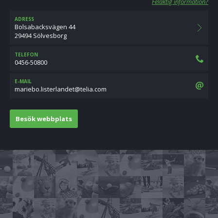
Felaktig information?
ADRESS
Bolsabacksvägen 44
29494 Sölvesborg
TELEFON
0456-50800
E-MAIL
moc.ailet@tednalretsil.obeiram
Besök webbplats