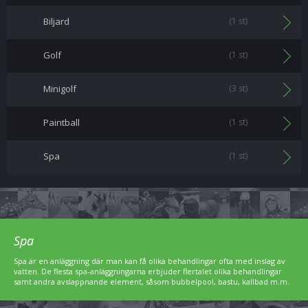
Biljard
(1 st)
Golf
(1 st)
Minigolf
(3 st)
Paintball
(1 st)
Spa
(1 st)
Spa
Spa är en anläggning där man kan få olika behandlingar ofta med inslag av
vatten. De flesta spa-anläggningarna erbjuder flertalet olika behandlingar
samt andra avslappnande element, såsom bubbelpool, bastu, kallbad m.m.