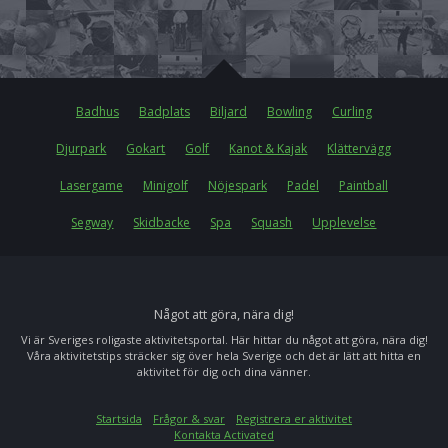
Badhus
Badplats
Biljard
Bowling
Curling
Djurpark
Gokart
Golf
Kanot & Kajak
Klättervägg
Lasergame
Minigolf
Nöjespark
Padel
Paintball
Segway
Skidbacke
Spa
Squash
Upplevelse
Något att göra, nära dig!
Vi är Sveriges roligaste aktivitetsportal. Här hittar du något att göra, nära dig!
Våra aktivitetstips sträcker sig över hela Sverige och det är lätt att hitta en
aktivitet för dig och dina vänner.
Startsida
Frågor & svar
Registrera er aktivitet
Kontakta Activated