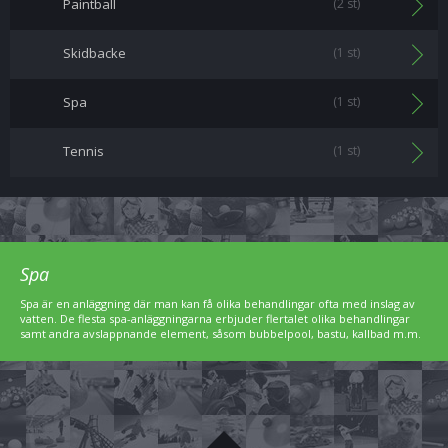
Paintball
(2 st)
Skidbacke
(1 st)
Spa
(1 st)
Tennis
(1 st)
Spa
Spa är en anläggning där man kan få olika behandlingar ofta med inslag av
vatten. De flesta spa-anläggningarna erbjuder flertalet olika behandlingar
samt andra avslappnande element, såsom bubbelpool, bastu, kallbad m.m.