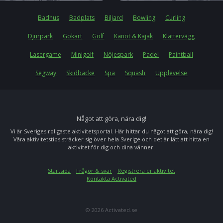
Badhus
Badplats
Biljard
Bowling
Curling
Djurpark
Gokart
Golf
Kanot & Kajak
Klättervägg
Lasergame
Minigolf
Nöjespark
Padel
Paintball
Segway
Skidbacke
Spa
Squash
Upplevelse
Något att göra, nära dig!
Vi är Sveriges roligaste aktivitetsportal. Här hittar du något att göra, nära dig!
Våra aktivitetstips sträcker sig över hela Sverige och det är lätt att hitta en
aktivitet för dig och dina vänner.
Startsida
Frågor & svar
Registrera er aktivitet
Kontakta Activated
© 2026 Activated.se