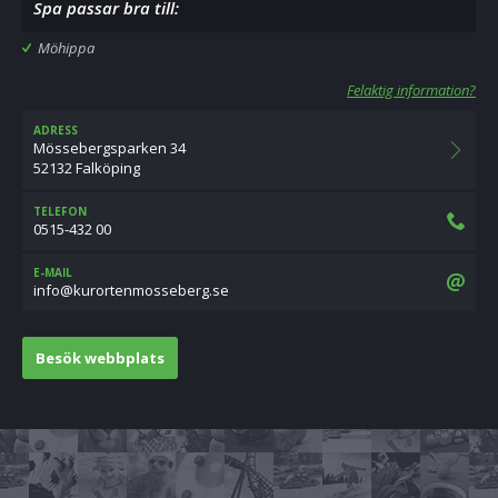
Spa passar bra till:
Möhippa
Felaktig information?
ADRESS
Mössebergsparken 34
52132 Falköping
TELEFON
0515-432 00
E-MAIL
es.grebessomnetroruk@ofni
Besök webbplats