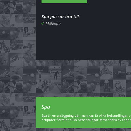
Spa passar bra till:
Möhippa
Spa
Spa är en anläggning där man kan få olika behandlingar of
erbjuder flertalet olika behandlingar samt andra avslap