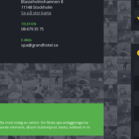
Blasieholmshamnen 8
11148 Stockholm
Se på stor karta
TELEFON
08-679 35 75
E-MAIL
es.letohdnarg@aps
ta med inslag av vatten. De flesta spa-anläggningarna
pnande element, såsom bubbelpool, bastu, kallbad m.m.