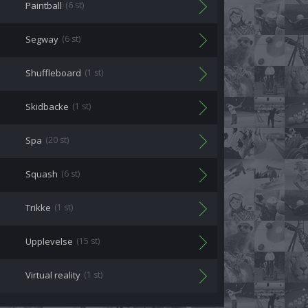
Paintball
(6 st)
Segway
(6 st)
Shuffleboard
(1 st)
Skidbacke
(1 st)
Spa
(20 st)
Squash
(6 st)
Trikke
(1 st)
Upplevelse
(15 st)
Virtual reality
(1 st)