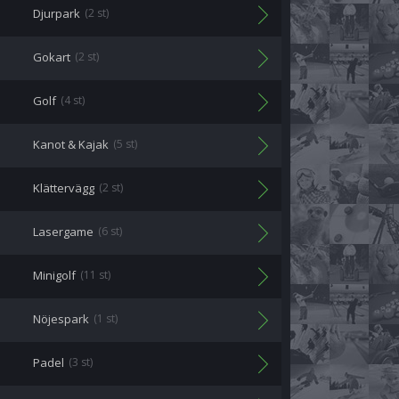
Djurpark
(2 st)
Gokart
(2 st)
Golf
(4 st)
Kanot & Kajak
(5 st)
Klättervägg
(2 st)
Lasergame
(6 st)
Minigolf
(11 st)
Nöjespark
(1 st)
Padel
(3 st)