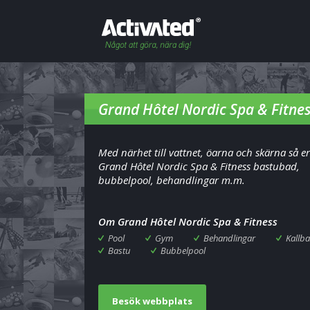
Grand Hôtel Nordic Spa & Fitne
Med närhet till vattnet, öarna och skärna så e
Grand Hôtel Nordic Spa & Fitness bastubad,
bubbelpool, behandlingar m.m.
Om Grand Hôtel Nordic Spa & Fitness
Pool
Gym
Behandlingar
Kallb
Bastu
Bubbelpool
Besök webbplats