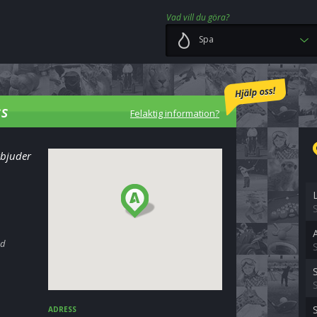
Vad vill du göra?
Spa
ss
Felaktig information?
rbjuder
ad
ADRESS