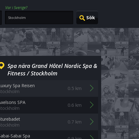
Var i Sverige?
Spa nära Grand Hôtel Nordic Spa &
Fitness / Stockholm
Luxury Spa Reisen
0.5 km
Stockholm
Axelsons SPA
0.6 km
Stockholm
Sturebadet
0.7 km
Stockholm
Sabai-Sabai Spa
0.9 km