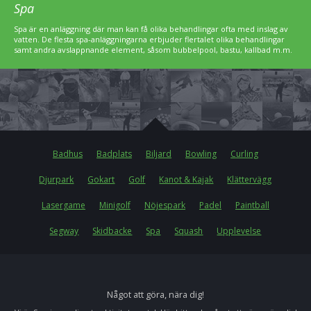
Spa
Spa är en anläggning där man kan få olika behandlingar ofta med inslag av
vatten. De flesta spa-anläggningarna erbjuder flertalet olika behandlingar
samt andra avslappnande element, såsom bubbelpool, bastu, kallbad m.m.
Badhus
Badplats
Biljard
Bowling
Curling
Djurpark
Gokart
Golf
Kanot & Kajak
Klättervägg
Lasergame
Minigolf
Nöjespark
Padel
Paintball
Segway
Skidbacke
Spa
Squash
Upplevelse
Något att göra, nära dig!