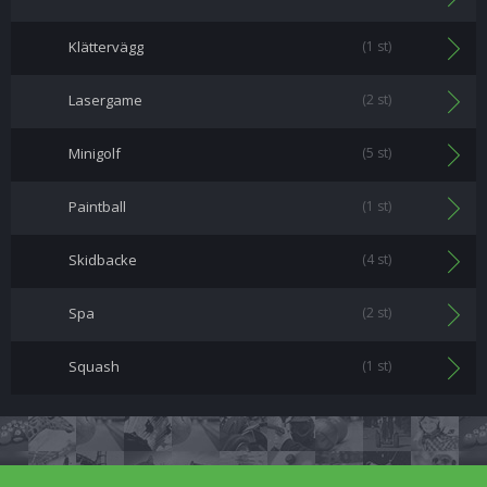
Klättervägg
(1 st)
Lasergame
(2 st)
Minigolf
(5 st)
Paintball
(1 st)
Skidbacke
(4 st)
Spa
(2 st)
Squash
(1 st)