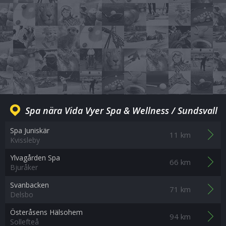
Spa nära Vida Vyer Spa & Wellness / Sundsvall
Spa Juniskär
11 km
Kvissleby
Ylvagården Spa
66 km
Bjuråker
Svanbacken
71 km
Delsbo
Österåsens Hälsohem
94 km
Sollefteå