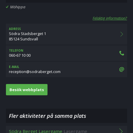
Möhippa
Felaktig information?
ADRESS
Södra Stadsberget 1
85124 Sundsvall
TELEFON
060-67 10 00
E-MAIL
moc.tegrebardos@noitpecer
Besök webbplats
Fler aktiviteter på samma plats
Södra Berget Lasergame
Lasergame