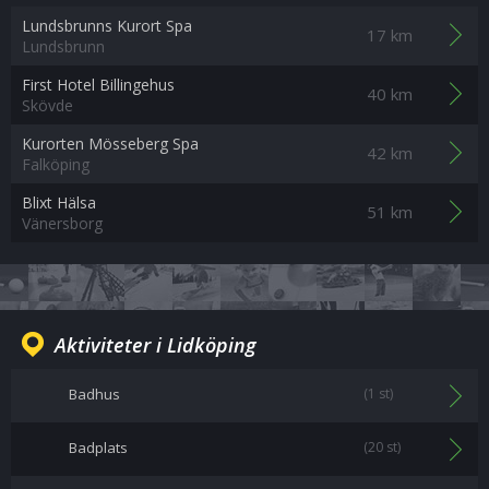
Lundsbrunns Kurort Spa
17 km
Lundsbrunn
First Hotel Billingehus
40 km
Skövde
Kurorten Mösseberg Spa
42 km
Falköping
Blixt Hälsa
51 km
Vänersborg
Aktiviteter i Lidköping
Badhus
(1 st)
Badplats
(20 st)