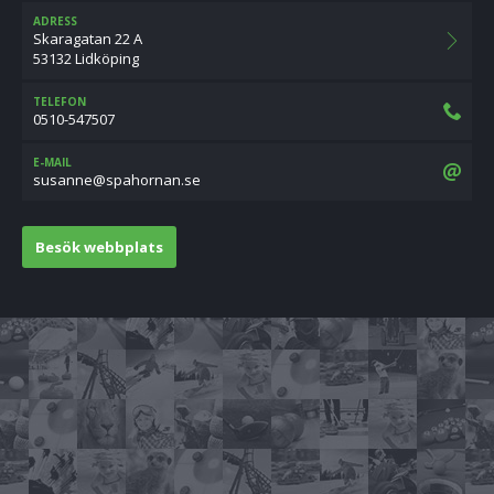
ADRESS
Skaragatan 22 A
53132 Lidköping
TELEFON
0510-547507
E-MAIL
es.nanrohaps@ennasus
Besök webbplats