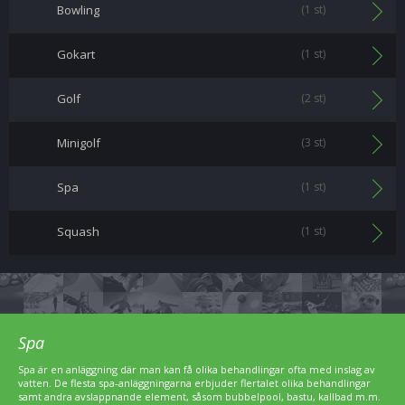
Bowling
(1 st)
Gokart
(1 st)
Golf
(2 st)
Minigolf
(3 st)
Spa
(1 st)
Squash
(1 st)
Spa
Spa är en anläggning där man kan få olika behandlingar ofta med inslag av
vatten. De flesta spa-anläggningarna erbjuder flertalet olika behandlingar
samt andra avslappnande element, såsom bubbelpool, bastu, kallbad m.m.