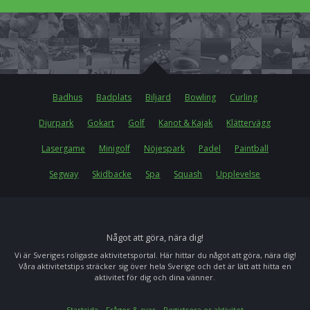
Badhus
Badplats
Biljard
Bowling
Curling
Djurpark
Gokart
Golf
Kanot & Kajak
Klättervägg
Lasergame
Minigolf
Nöjespark
Padel
Paintball
Segway
Skidbacke
Spa
Squash
Upplevelse
Något att göra, nära dig!
Vi är Sveriges roligaste aktivitetsportal. Här hittar du något att göra, nära dig!
Våra aktivitetstips sträcker sig över hela Sverige och det är lätt att hitta en
aktivitet för dig och dina vänner.
Startsida
Frågor & svar
Registrera er aktivitet