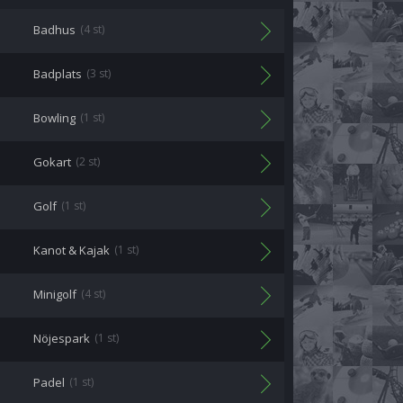
Badhus
(4 st)
Badplats
(3 st)
Bowling
(1 st)
Gokart
(2 st)
Golf
(1 st)
Kanot & Kajak
(1 st)
Minigolf
(4 st)
Nöjespark
(1 st)
Padel
(1 st)