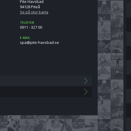
Pite Havsbad
94128 Piteå
Se på stor karta
TELEFON
0911 - 327 00
E-MAIL
es.dabsvah-etip@aps