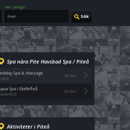
Var i Sverige?
Spa nära Pite Havsbad Spa / Piteå
Holiday Spa & Massage
48 km
Luleå
Aqua Spa i Skellefteå
60 km
Skellefteå
Aktiviteter i Piteå