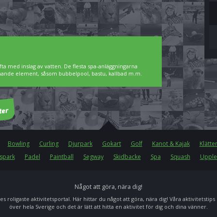
ta med inslag av vatten. De flesta spa-anläggningarna
pnande element, såsom bubbelpool, bastu, kallbad m.m.
Bowling
Curling
Djurpark
Gokart
Golf
Kanot & Kajak
Klätte
spark
Padel
Paintball
Segway
Skidbacke
Spa
Squash
Upple
Något att göra, nära dig!
es roligaste aktivitetsportal. Här hittar du något att göra, nära dig! Våra aktivitetstips
över hela Sverige och det är lätt att hitta en aktivitet för dig och dina vänner.