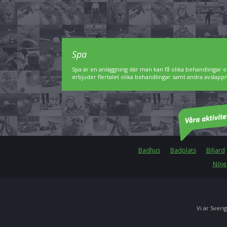
Spa
Spa är en anläggning där man kan få olika behandlingar of
erbjuder flertalet olika behandlingar samt andra avslap
Badhus
Badplats
Biljard
Nöje
Vi är Sverig