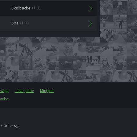
Skidbacke
(1 st)
Spa
(1 st)
rvägg
Lasergame
Minigolf
velse
 sträcker sig