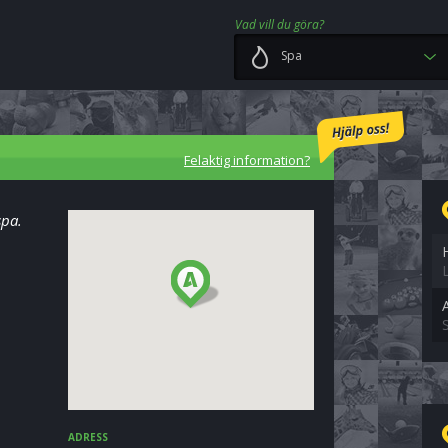
Vad vill du göra?
Spa
Felaktig information?
spa.
ADRESS