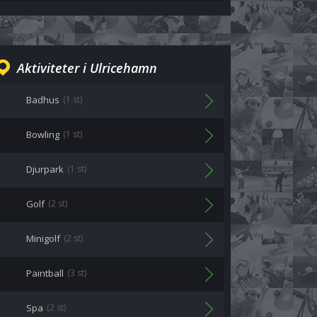
Aktiviteter i Ulricehamn
Badhus
(1 st)
Bowling
(1 st)
Djurpark
(1 st)
Golf
(2 st)
Minigolf
(2 st)
Paintball
(3 st)
Spa
(2 st)