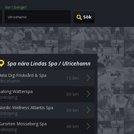
Var i Sverige?
Spa nära Lindas Spa / Ulricehamn
Hela Dig-Friskvård & Spa
15 km
Ulricehamn
Salong Wätterspa
30 km
Jönköping
Nordic Wellness Atlantis Spa
30 km
Jönköping
Kurorten Mösseberg Spa
40 km
Falköping