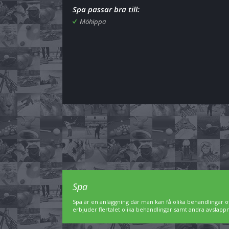
Spa passar bra till:
Möhippa
Spa
Spa är en anläggning där man kan få olika behandlingar of
erbjuder flertalet olika behandlingar samt andra avslap