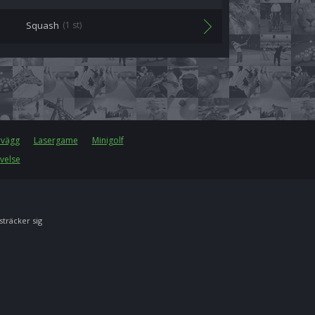
Squash
(1 st)
rvägg
Lasergame
Minigolf
velse
 sträcker sig