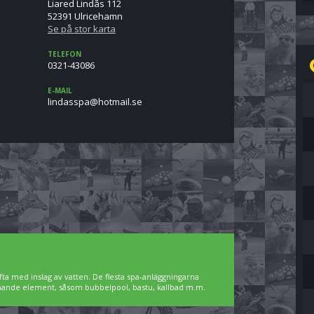
Liared Lindås 112
52391 Ulricehamn
Se på stor karta
TELEFON
0321-43086
E-MAIL
es.liamtoh@apssadnil
ta med inslag av vatten. De flesta spa-anläggningarna
pnande element, såsom bubbelpool, bastu, kallbad m.m.