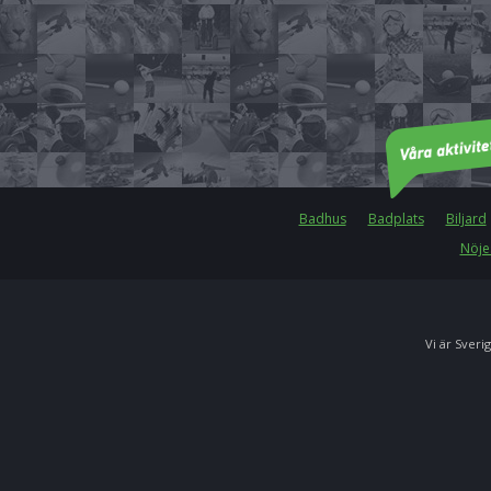
Badhus
Badplats
Biljard
Nöje
Vi är Sverig